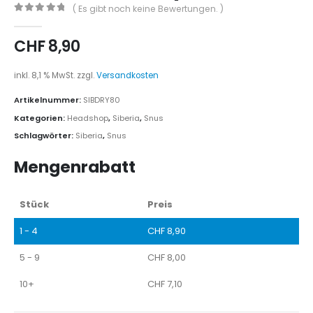
( Es gibt noch keine Bewertungen. )
0
out of 5
CHF
8,90
inkl. 8,1 % MwSt.
zzgl.
Versandkosten
Artikelnummer:
SIBDRY80
Kategorien:
Headshop
,
Siberia
,
Snus
Schlagwörter:
Siberia
,
Snus
Mengenrabatt
Stück
Preis
1 - 4
CHF
8,90
5 - 9
CHF
8,00
10+
CHF
7,10