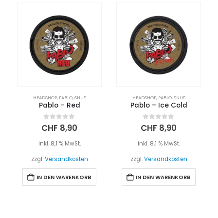
HEADSHOP
,
PABLO
,
SNUS
HEADSHOP
,
PABLO
,
SNUS
Pablo – Red
Pablo – Ice Cold
0
out of 5
0
out of 5
CHF
8,90
CHF
8,90
inkl. 8,1 % MwSt.
inkl. 8,1 % MwSt.
zzgl.
Versandkosten
zzgl.
Versandkosten
IN DEN WARENKORB
IN DEN WARENKORB