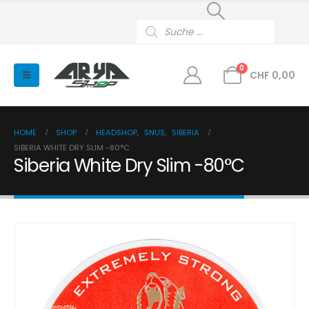
Products
search
0
CHF
0,00
HOME
SHOP
HEADSHOP
,
SNUS
,
SIBERIA
SIBERIA WHITE DRY SLIM -80°C
Siberia White Dry Slim -80°C