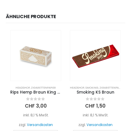
ÄHNLICHE PRODUKTE
HEADSHOP
,
ZIGARETTENPAPIER
HEADSHOP
,
SMOKING
,
ZIGARETTENPAPIER
Rips Hemp Braun King Size
Smoking KS Braun
0
out of 5
0
out of 5
CHF
3,00
CHF
1,50
inkl. 8,1 % MwSt.
inkl. 8,1 % MwSt.
zzgl.
Versandkosten
zzgl.
Versandkosten