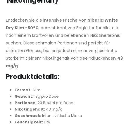
Nikotingehalt)
Entdecken Sie die intensive Frische von
Siberia White
Dry Slim -80°C
, dem ultimativen Begleiter für alle, die
nach einem kraftvollen und belebenden Nikotinerlebnis
suchen. Diese schmalen Portionen sind perfekt für
diskreten Genuss, bieten jedoch eine unvergleichliche
Stärke mit einem Nikotingehalt von beeindruckenden
43
mg/g.
Produktdetails:
Format:
Slim
Gewicht:
13g pro Dose
Portionen:
20 Beutel pro Dose
Nikotingehalt:
43 mg/g
Geschmack:
Intensiv frische Minze
Feuchtigkeit:
Dry