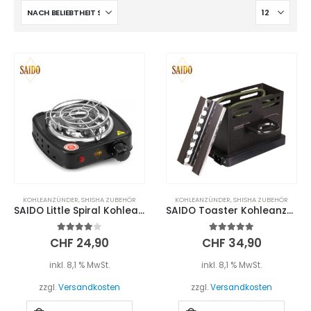
KOHLEANZÜNDER
,
SHISHA ZUBEHÖR
KOHLEANZÜNDER
,
SHISHA ZUBEHÖR
SAIDO Little Spiral Kohleanzünder 500W + Kohlegitter
SAIDO Toaster Kohleanzünder 800W
4.00
out of 5
5.00
out of 5
CHF
24,90
CHF
34,90
inkl. 8,1 % MwSt.
inkl. 8,1 % MwSt.
zzgl.
Versandkosten
zzgl.
Versandkosten