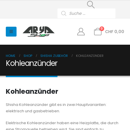
Products
search
0
CHF
0,00
HOME
SHOP
SHISHA ZUBEHÖR
KOHLEANZÜNDER
Kohleanzünder
Kohleanzünder
Shisha Kohleanzünder gibt es in zwei Hauptvarianten:
elektrisch und gasbetrieben.
Elektrische Kohleanzünder haben eine Heizplatte, die durch
eine Stromquelle betrieben wird. Sie sind einfach zu