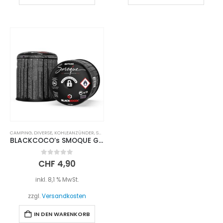
CAMPING
,
DIVERSE
,
KOHLEANZÜNDER
,
SHISHA ZUBEHÖR
BLACKCOCO’s SMOQUE Gaskartusche 190g
0
out of 5
CHF
4,90
inkl. 8,1 % MwSt.
zzgl.
Versandkosten
IN DEN WARENKORB