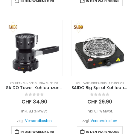
IN DEN WARENKORB
IN DEN WARENKORB
KOHLEANZÜNDER
,
SHISHA ZUBEHÖR
KOHLEANZÜNDER
,
SHISHA ZUBEHÖR
SAIDO Tower Kohleanzünder 650w mit Korb
SAIDO Big Spiral Kohleanzünder 1000W + Kohlegitter
0
out of 5
0
out of 5
CHF
34,90
CHF
29,90
inkl. 8,1 % MwSt.
inkl. 8,1 % MwSt.
zzgl.
Versandkosten
zzgl.
Versandkosten
IN DEN WARENKORB
IN DEN WARENKORB