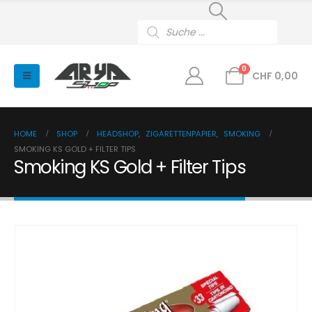
Products
search
0
CHF
0,00
HOME
SHOP
HEADSHOP
,
ZIGARETTENPAPIER
,
SMOKING
SMOKING KS GOLD + FILTER TIPS
Smoking KS Gold + Filter Tips