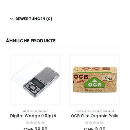
BEWERTUNGEN (0)
ÄHNLICHE PRODUKTE
HEADSHOP
,
WAAGE
HEADSHOP
,
ZIGARETTENPAPIER
Digital Waage 0.01g/500g
OCB Slim Organic Rolls
0
out of 5
0
out of 5
CHF
29,90
CHF
3,00