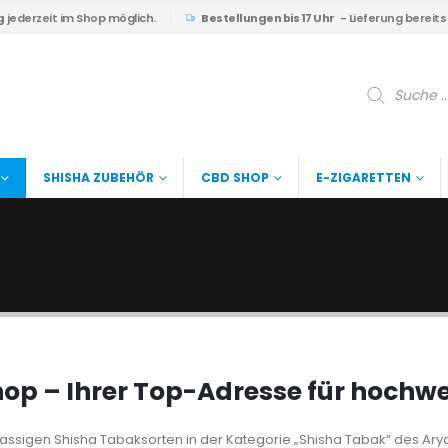
g
jederzeit im Shop möglich.
Bestellungen bis 17 Uhr
- Lieferung bereit
Products
search
SHISHA ZUBEHÖR
CBD SHOP
E-ZIGARETTEN
p – Ihrer Top-Adresse für hochwe
lassigen Shisha Tabaksorten in der Kategorie „Shisha Tabak“ des Arya