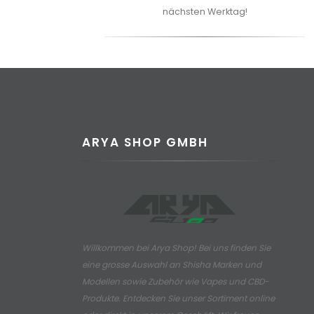
nächsten Werktag!
ARYA SHOP GMBH
Willkommen bei Arya Shop! Bei uns finden Sie
eine grosse Auswahl an
Shisha Marken und
Modellen sowie Zubehör wie Vapes und CBD-
Produkte.
Entdecken Sie unser Sortiment online