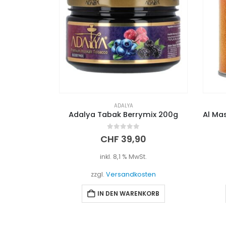
ADALYA
Adalya Tabak Berrymix 200g
0
out of 5
CHF
39,90
inkl. 8,1 % MwSt.
zzgl.
Versandkosten
IN DEN WARENKORB