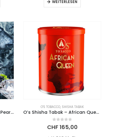
WEITERLESEN
O'S TOBACCO
,
SHISHA TABAK
Joker Shisha Tabak – Black Pearl (200g)
O’s Shisha Tabak – African Queen 1KG
0
out of 5
CHF
165,00