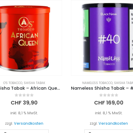
O'S TOBACCO
,
SHISHA TABAK
NAMELESS TOBACCO
,
SHISHA TAB
O’s Shisha Tabak – African Queen (200g)
0
out of 5
0
out of 5
CHF
39,90
CHF
169,00
inkl. 8,1 % MwSt.
inkl. 8,1 % MwSt.
zzgl.
Versandkosten
zzgl.
Versandkosten