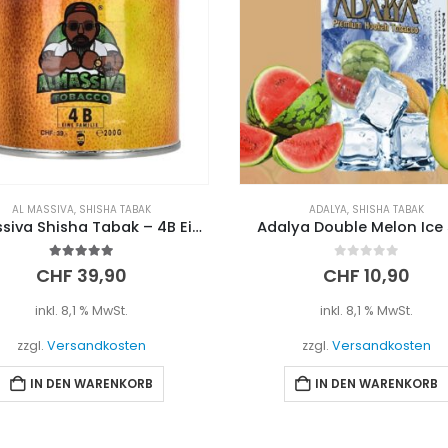
AL MASSIVA
,
SHISHA TABAK
ADALYA
,
SHISHA TABAK
Al Massiva Shisha Tabak – 4B Eine Familie (200g)
Adalya Double Melon Ice
5.00
out of 5
0
out of 5
CHF
39,90
CHF
10,90
inkl. 8,1 % MwSt.
inkl. 8,1 % MwSt.
zzgl.
Versandkosten
zzgl.
Versandkosten
IN DEN WARENKORB
IN DEN WARENKORB