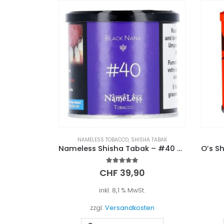
NAMELESS TOBACCO
,
SHISHA TABAK
Nameless Shisha Tabak – #40 Black Nana (200g)
5.00
out of 5
CHF
39,90
inkl. 8,1 % MwSt.
zzgl.
Versandkosten