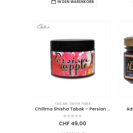
IN DEN WARENKORB
CHILLMA
,
SHISHA TABAK
Chillma Shisha Tabak – Persian Apple (250g)
Ad
0
out of 5
CHF
49,00