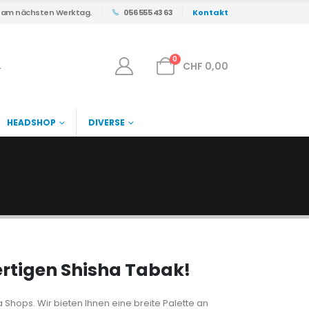
s am nächsten Werktag.
056 555 43 63
Kontakt
0
CHF
0,00
HEADSHOP
DIVERSE
rtigen Shisha Tabak!
 Shops. Wir bieten Ihnen eine breite Palette an