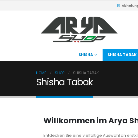
Abholun
SHISHA
SHISHA TABAK
HOME
SHOP
SHISHA TABAK
Shisha Tabak
Willkommen im Arya Sho
Entdecken Sie eine vielfältige Auswahl an erstk