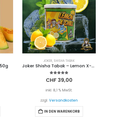
JOKER
,
SHISHA TABAK
 50g
Joker Shisha Tabak – Lemon X-Chill (200g)
5.00
out of 5
CHF
39,00
inkl. 8,1 % MwSt.
zzgl.
Versandkosten
IN DEN WARENKORB