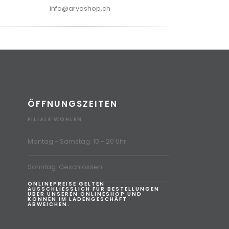
info@aryashop.ch
ÖFFNUNGSZEITEN
FILIALE WOHLEN
Montag - Samstag: 10 - 20 Uhr
Sonntag: Geschlossen
ONLINEPREISE GELTEN
AUSSCHLIESSLICH FÜR BESTELLUNGEN
ÜBER UNSEREN ONLINESHOP UND
KÖNNEN IM LADENGESCHÄFT
ABWEICHEN.