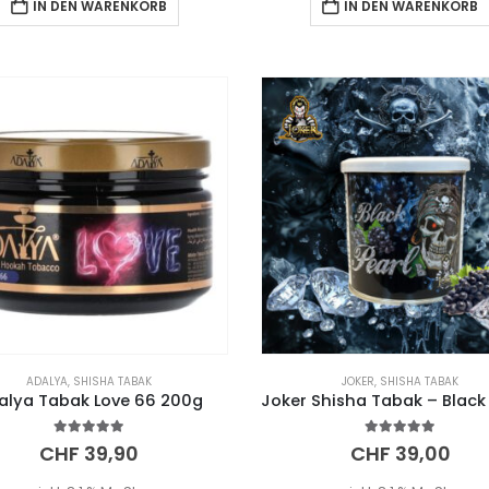
IN DEN WARENKORB
IN DEN WARENKORB
ADALYA
,
SHISHA TABAK
JOKER
,
SHISHA TABAK
alya Tabak Love 66 200g
5.00
out of 5
5.00
out of 5
CHF
39,90
CHF
39,00