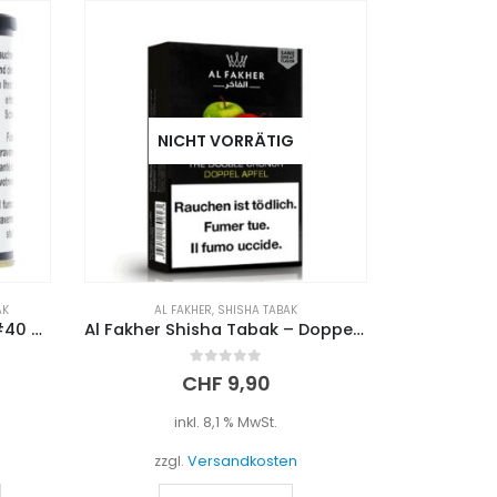
NICHT VORRÄTIG
AK
AL FAKHER
,
SHISHA TABAK
Nameless Shisha Tabak – #40 Black Nana (1Kg)
Al Fakher Shisha Tabak – Doppelapfel (50g)
0
out of 5
CHF
9,90
inkl. 8,1 % MwSt.
zzgl.
Versandkosten