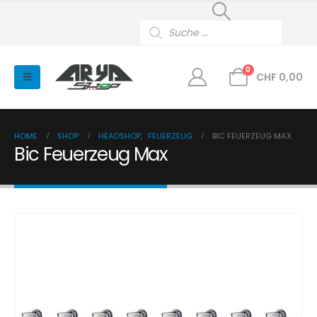
Products
search
0
CHF
0,00
HOME
SHOP
HEADSHOP
,
FEUERZEUG
BIC FEUERZEUG MAX
Bic Feuerzeug Max