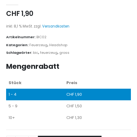
0
out of 5
CHF
1,90
inkl. 8,1 % MwSt.
zzgl.
Versandkosten
Artikelnummer:
BIC02
Kategorien:
Feuerzeug
,
Headshop
Schlagwörter:
bic
,
feuerzeug
,
gross
Mengenrabatt
Stück
Preis
1 - 4
CHF
1,90
5 - 9
CHF
1,50
10+
CHF
1,30