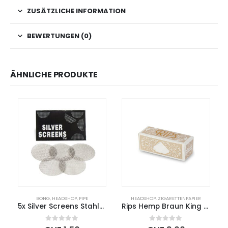
ZUSÄTZLICHE INFORMATION
BEWERTUNGEN (0)
ÄHNLICHE PRODUKTE
BONG
,
HEADSHOP
,
PIPE
HEADSHOP
,
ZIGARETTENPAPIER
5x Silver Screens Stahlsiebe 20mm
Rips Hemp Braun King Size
0
out of 5
0
out of 5