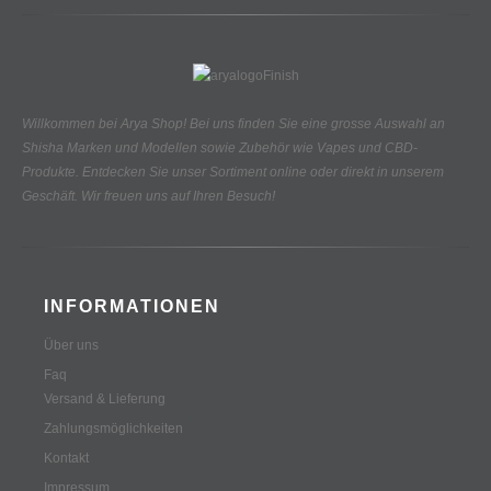
Willkommen bei Arya Shop! Bei uns finden Sie eine grosse Auswahl an
Shisha Marken und Modellen sowie Zubehör wie Vapes und CBD-
Produkte.
Entdecken Sie unser Sortiment online oder direkt in unserem
Geschäft. Wir freuen uns auf Ihren Besuch!
INFORMATIONEN
Über uns
Faq
Versand & Lieferung
Zahlungsmöglichkeiten
Kontakt
Impressum