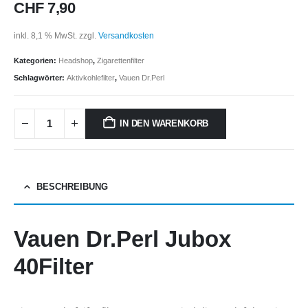
CHF
7,90
inkl. 8,1 % MwSt.
zzgl.
Versandkosten
Kategorien:
Headshop
,
Zigarettenfilter
Schlagwörter:
Aktivkohlefilter
,
Vauen Dr.Perl
IN DEN WARENKORB
BESCHREIBUNG
Vauen Dr.Perl Jubox
40Filter