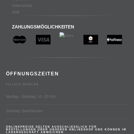
Datenschutz
AGB
ZAHLUNGSMÖGLICHKEITEN
ÖFFNUNGSZEITEN
FILIALE WOHLEN
Montag - Samstag: 10 - 20 Uhr
Sonntag: Geschlossen
ONLINEPREISE GELTEN AUSSCHLIESSLICH FÜR
BESTELLUNGEN ÜBER UNSEREN ONLINESHOP UND KÖNNEN IM
LADENGESCHÄFT ABWEICHEN.