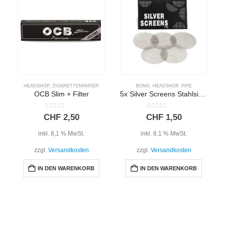
HEADSHOP
,
ZIGARETTENPAPIER
BONG
,
HEADSHOP
,
PIPE
OCB Slim + Filter
5x Silver Screens Stahlsiebe 20mm
0
out of 5
0
out of 5
CHF
2,50
CHF
1,50
inkl. 8,1 % MwSt.
inkl. 8,1 % MwSt.
zzgl.
Versandkosten
zzgl.
Versandkosten
IN DEN WARENKORB
IN DEN WARENKORB