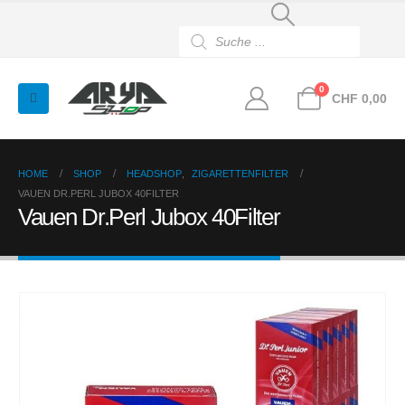
Products
search
0
CHF
0,00
HOME
SHOP
HEADSHOP
,
ZIGARETTENFILTER
VAUEN DR.PERL JUBOX 40FILTER
Vauen Dr.Perl Jubox 40Filter