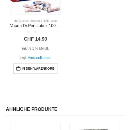
HEADSHOP
,
ZIGARETTENFILTER
Vauen Dr.Perl Jubox 100Filter
0
out of 5
CHF
14,90
inkl. 8,1 % MwSt.
zzgl.
Versandkosten
IN DEN WARENKORB
ÄHNLICHE PRODUKTE