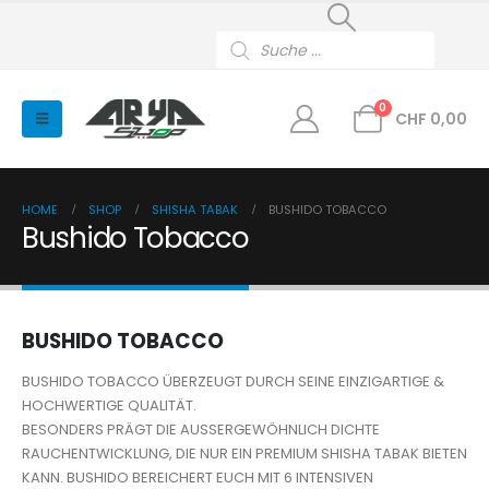
Products
search
0
CHF
0,00
HOME
SHOP
SHISHA TABAK
BUSHIDO TOBACCO
Bushido Tobacco
BUSHIDO TOBACCO
BUSHIDO TOBACCO ÜBERZEUGT DURCH SEINE EINZIGARTIGE &
HOCHWERTIGE QUALITÄT.
BESONDERS PRÄGT DIE AUSSERGEWÖHNLICH DICHTE
RAUCHENTWICKLUNG, DIE NUR EIN PREMIUM SHISHA TABAK BIETEN
KANN. BUSHIDO BEREICHERT EUCH MIT 6 INTENSIVEN