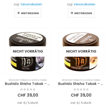
zzgl.
Versandkosten
zzgl.
Versandkosten
WEITERLESEN
WEITERLESEN
NICHT VORRÄTIG
NICHT VORRÄTIG
BUSHIDO TOBACCO
,
SHISHA TABAK
BUSHIDO TOBACCO
,
SHISHA TABAK
Bushido Shisha Tabak – AALIYAH (200g)
Bushido Shisha Tabak – SONNENBANK FLAVOUR (200g)
0
out of 5
0
out of 5
CHF
39,00
CHF
39,00
inkl. 8,1 % MwSt.
inkl. 8,1 % MwSt.