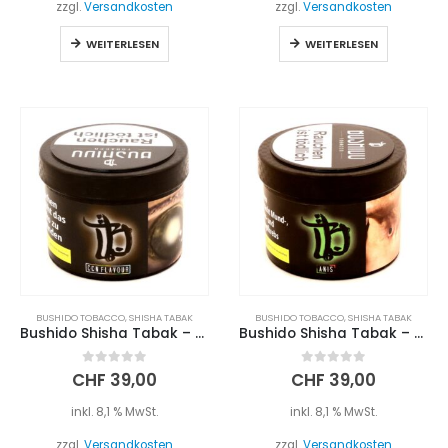
zzgl.
Versandkosten
zzgl.
Versandkosten
WEITERLESEN
WEITERLESEN
BUSHIDO TOBACCO
,
SHISHA TABAK
BUSHIDO TOBACCO
,
SHISHA TABAK
Bushido Shisha Tabak – CCN FLAVOUR (200g)
Bushido Shisha Tabak – ANIS (200g)
0
out of 5
0
out of 5
CHF
39,00
CHF
39,00
inkl. 8,1 % MwSt.
inkl. 8,1 % MwSt.
zzgl.
Versandkosten
zzgl.
Versandkosten