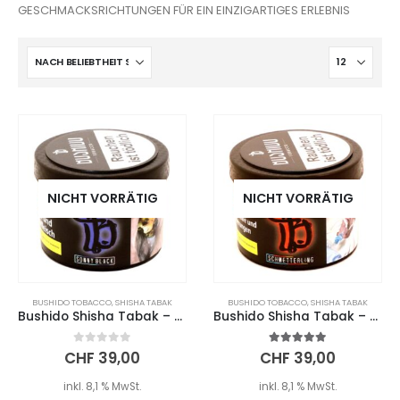
GESCHMACKSRICHTUNGEN FÜR EIN EINZIGARTIGES ERLEBNIS
NICHT VORRÄTIG
NICHT VORRÄTIG
BUSHIDO TOBACCO
,
SHISHA TABAK
BUSHIDO TOBACCO
,
SHISHA TABAK
Bushido Shisha Tabak – SONNY BLACK (200g)
Bushido Shisha Tabak – SCHMETTERLING (200g)
0
out of 5
5.00
out of 5
CHF
39,00
CHF
39,00
inkl. 8,1 % MwSt.
inkl. 8,1 % MwSt.