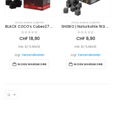
KOHLE
,
SHISHA ZUBEHÖR
KOHLE
,
SHISHA ZUBEHÖR
BLACK COCO’s Cubes27 2kg
SHISKO | Naturkohle 1KG 26mm
0
out of 5
0
out of 5
CHF
18,90
CHF
8,90
inkl. 8,1 % MwSt.
inkl. 8,1 % MwSt.
zzgl.
Versandkosten
zzgl.
Versandkosten
IN DEN WARENKORB
IN DEN WARENKORB