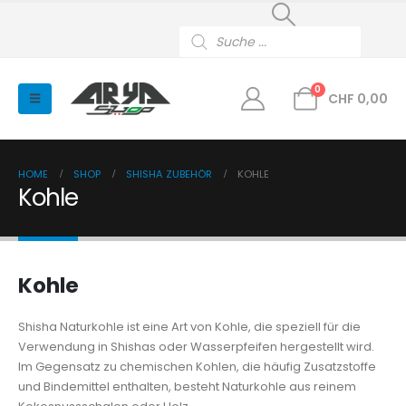
Products
search
0
CHF
0,00
HOME
SHOP
SHISHA ZUBEHÖR
KOHLE
Kohle
Kohle
Shisha Naturkohle ist eine Art von Kohle, die speziell für die
Verwendung in Shishas oder Wasserpfeifen hergestellt wird.
Im Gegensatz zu chemischen Kohlen, die häufig Zusatzstoffe
und Bindemittel enthalten, besteht Naturkohle aus reinem