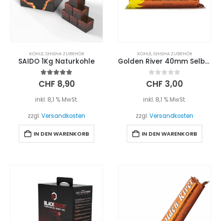
KOHLE
,
SHISHA ZUBEHÖR
KOHLE
,
SHISHA ZUBEHÖR
SAIDO 1Kg Naturkohle
Golden River 40mm Selbstzünder Kohle
5.00
out of 5
0
out of 5
CHF
8,90
CHF
3,00
inkl. 8,1 % MwSt.
inkl. 8,1 % MwSt.
zzgl.
Versandkosten
zzgl.
Versandkosten
IN DEN WARENKORB
IN DEN WARENKORB