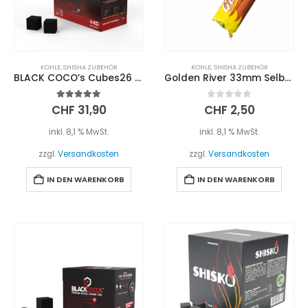
KOHLE
,
SHISHA ZUBEHÖR
KOHLE
,
SHISHA ZUBEHÖR
BLACK COCO’s Cubes26 4kg
Golden River 33mm Selbstzünder Kohle
5.00
out of 5
0
out of 5
CHF
31,90
CHF
2,50
inkl. 8,1 % MwSt.
inkl. 8,1 % MwSt.
zzgl.
Versandkosten
zzgl.
Versandkosten
IN DEN WARENKORB
IN DEN WARENKORB