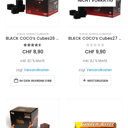
NICHT VORRÄTIG
KOHLE
,
SHISHA ZUBEHÖR
KOHLE
,
SHISHA ZUBEHÖR
BLACK COCO’s Cubes26 1kg
BLACK COCO’s Cubes27 1kg
4.50
out of 5
0
out of 5
CHF
8,90
CHF
9,90
inkl. 8,1 % MwSt.
inkl. 8,1 % MwSt.
zzgl.
Versandkosten
zzgl.
Versandkosten
IN DEN WARENKORB
WEITERLESEN