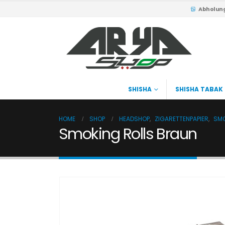
Abholun
SHISHA
SHISHA TABAK
HOME
SHOP
HEADSHOP
,
ZIGARETTENPAPIER
,
SM
Smoking Rolls Braun