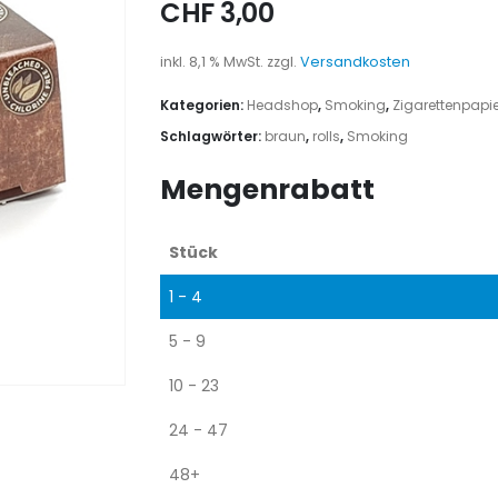
CHF
3,00
inkl. 8,1 % MwSt.
zzgl.
Versandkosten
Kategorien:
Headshop
,
Smoking
,
Zigarettenpapie
Schlagwörter:
braun
,
rolls
,
Smoking
Mengenrabatt
Stück
1 - 4
5 - 9
10 - 23
24 - 47
48+