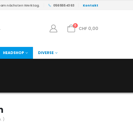
s am nächsten Werktag.
056 555 43 63
Kontakt
0
CHF
0,00
HEADSHOP
DIVERSE
n
. )