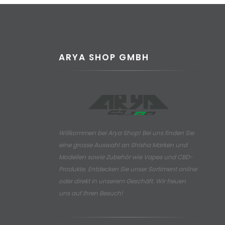
ARYA SHOP GMBH
Willkommen bei Arya Shop! Bei uns finden Sie
eine grosse Auswahl an
Shisha Marken und
Modellen sowie Zubehör wie Vapes und CBD-
Produkte.
Entdecken Sie unser Sortiment online
oder direkt in unserem Geschäft. Wir freuen
uns auf Ihren Besuch!