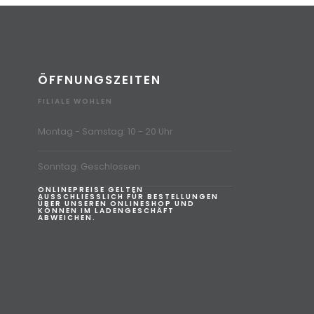
ÖFFNUNGSZEITEN
FILIALE WOHLEN
Montag - Samstag: 10 - 20 Uhr
Sonntag: Geschlossen
ONLINEPREISE GELTEN
AUSSCHLIESSLICH FÜR BESTELLUNGEN
ÜBER UNSEREN ONLINESHOP UND
KÖNNEN IM LADENGESCHÄFT
ABWEICHEN.