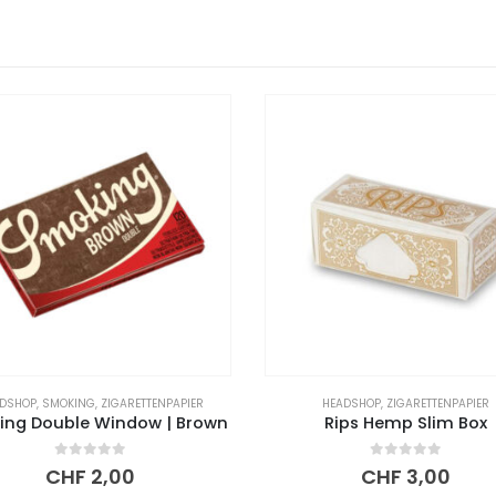
HEADSHOP
,
ZIGARETTENPAPIER
BONG
,
HEADSHOP
,
PIPE
Rips Hemp Slim Box
0
out of 5
0
out of 5
CHF
3,00
CHF
1,50