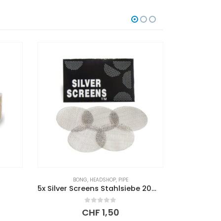
FEUERZEUG
,
HEADSHOP
HEADSHOP
,
5x Silver Screens Stahlsiebe 20mm
Bic Mini Feuerzeug
Smoking 
0
out of 5
CHF
1,70