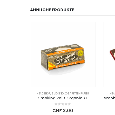
ÄHNLICHE PRODUKTE
ETTENPAPIER
HEADSHOP
,
SMOKING
,
ZIGARETTENPAPIER
anic XL
Smoking Double Window | Brown
0
out of 5
CHF
2,00