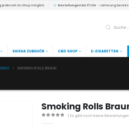
g
jederzeit im Shop möglich.
Bestellungen bis 17 Uhr
- Lieferung bereit
Products
search
SHISHA ZUBEHÖR
CBD SHOP
E-ZIGARETTEN
OKING
SMOKING ROLLS BRAUN
Smoking Rolls Brau
( Es gibt noch keine Bewertungen
0
out of 5