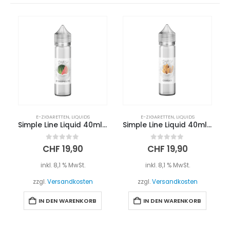
E-ZIGARETTEN
,
LIQUIDS
E-ZIGARETTEN
,
LIQUIDS
Simple Line Liquid 40ml – WASSERMELONE
Simple Line Liquid 40ml – CHURROS
0
out of 5
0
out of 5
CHF
19,90
CHF
19,90
inkl. 8,1 % MwSt.
inkl. 8,1 % MwSt.
zzgl.
Versandkosten
zzgl.
Versandkosten
IN DEN WARENKORB
IN DEN WARENKORB