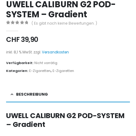
UWELL CALIBURN G2 POD-
SYSTEM – Gradient
( Es gibt noch keine Bewertungen. )
0
out of 5
CHF
39,90
inkl. 8,1 % MwSt.
zzgl.
Versandkosten
Verfügbarkeit:
Nicht vorrätig
Kategorien:
E-Zigaretten
,
E-Zigaretten
BESCHREIBUNG
UWELL CALIBURN G2 POD-SYSTEM
– Gradient