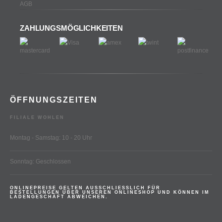
AGB
ZAHLUNGSMÖGLICHKEITEN
ÖFFNUNGSZEITEN
FILIALE WOHLEN
Montag - Samstag: 10 - 20 Uhr
Sonntag: Geschlossen
ONLINEPREISE GELTEN AUSSCHLIESSLICH FÜR
BESTELLUNGEN ÜBER UNSEREN ONLINESHOP UND KÖNNEN IM
LADENGESCHÄFT ABWEICHEN.