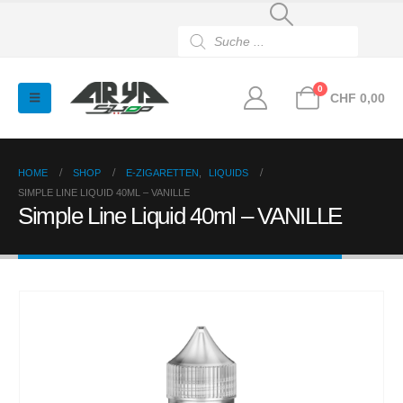
Products
search
0
CHF
0,00
HOME
SHOP
E-ZIGARETTEN
,
LIQUIDS
SIMPLE LINE LIQUID 40ML – VANILLE
Simple Line Liquid 40ml – VANILLE