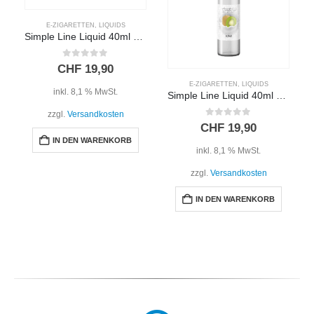
E-ZIGARETTEN
,
LIQUIDS
Simple Line Liquid 40ml – NUSSI
0
out of 5
CHF
19,90
E-ZIGARETTEN
,
LIQUIDS
inkl. 8,1 % MwSt.
Simple Line Liquid 40ml – KIWI
zzgl.
Versandkosten
0
out of 5
CHF
19,90
IN DEN WARENKORB
inkl. 8,1 % MwSt.
zzgl.
Versandkosten
IN DEN WARENKORB