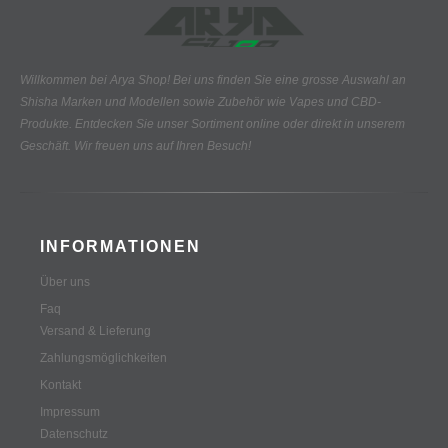
Willkommen bei Arya Shop! Bei uns finden Sie eine grosse Auswahl an
Shisha Marken und Modellen sowie Zubehör wie Vapes und CBD-
Produkte.
Entdecken Sie unser Sortiment online oder direkt in unserem
Geschäft. Wir freuen uns auf Ihren Besuch!
INFORMATIONEN
Über uns
Faq
Versand & Lieferung
Zahlungsmöglichkeiten
Kontakt
Impressum
Datenschutz