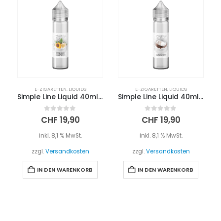
E-ZIGARETTEN
,
LIQUIDS
E-ZIGARETTEN
,
LIQUIDS
Simple Line Liquid 40ml – PFIRSICH MARACUJA
Simple Line Liquid 40ml – KOKOSNUSS
0
out of 5
0
out of 5
CHF
19,90
CHF
19,90
inkl. 8,1 % MwSt.
inkl. 8,1 % MwSt.
zzgl.
Versandkosten
zzgl.
Versandkosten
IN DEN WARENKORB
IN DEN WARENKORB