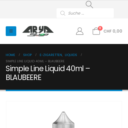
Products
search
0
CHF
0,00
HOME
SHOP
E-ZIGARETTEN
,
LIQUIDS
SIMPLE LINE LIQUID 40ML – BLAUBEERE
Simple Line Liquid 40ml –
BLAUBEERE