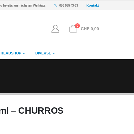
ng bereits am nächsten Werktag.
056 555 43 63
Kontakt
0
CHF
0,00
HEADSHOP
DIVERSE
40ml – CHURROS