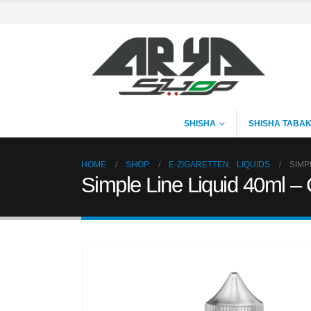
SHISHA
SHISHA TABA
HOME
SHOP
E-ZIGARETTEN
,
LIQUIDS
SIMP
Simple Line Liquid 40ml