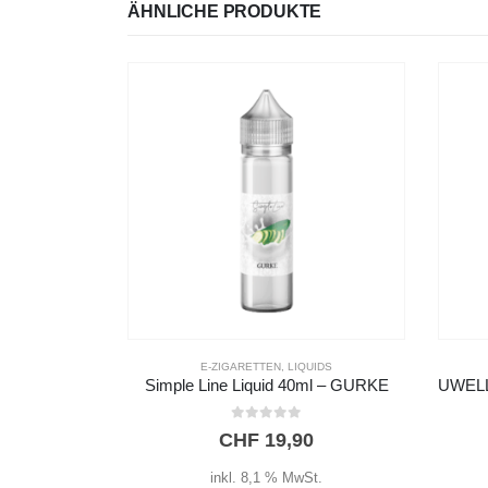
ÄHNLICHE PRODUKTE
NICHT VORRÄTIG
UIDS
E-ZIGARETTEN
,
E-ZIGARETTEN
ml – GURKE
UWELL CALIBURN G2 POD-SYSTEM – Pyrrole Scarlet
Simpl
5.00
out of 5
0
CHF
39,90
t.
inkl. 8,1 % MwSt.