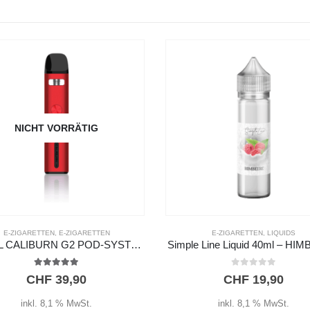
E-ZIGARETTEN
,
LIQUIDS
E-ZIGARETTEN
,
LIQUIDS
e Line Liquid 40ml – HIMBEERE
Simple Line Liquid 40ml – VA
0
out of 5
0
out of 5
CHF
19,90
CHF
19,90
inkl. 8,1 % MwSt.
inkl. 8,1 % MwSt.