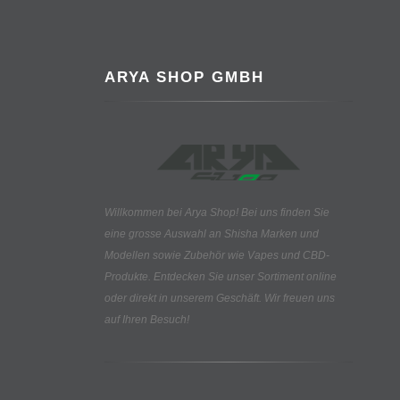
ARYA SHOP GMBH
Willkommen bei Arya Shop! Bei uns finden Sie
eine grosse Auswahl an
Shisha Marken und
Modellen sowie Zubehör wie Vapes und CBD-
Produkte.
Entdecken Sie unser Sortiment online
oder direkt in unserem Geschäft. Wir freuen uns
auf Ihren Besuch!