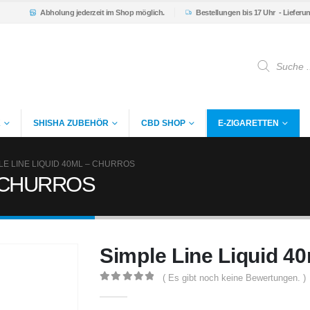
Abholung
jederzeit im Shop möglich.
Bestellungen bis 17 Uhr
- Lieferu
Products
search
K
SHISHA ZUBEHÖR
CBD SHOP
E-ZIGARETTEN
LE LINE LIQUID 40ML – CHURROS
 – CHURROS
Simple Line Liquid 
( Es gibt noch keine Bewertungen. )
0
out of 5