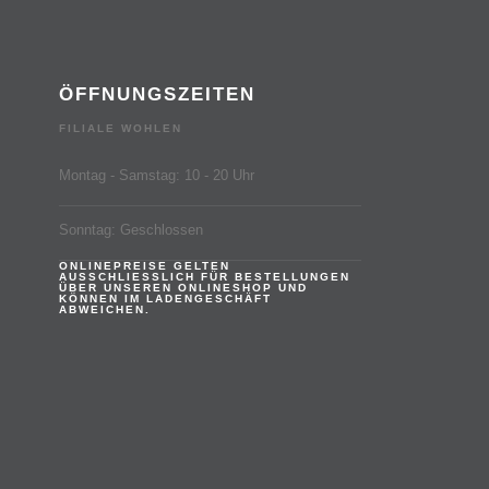
ÖFFNUNGSZEITEN
FILIALE WOHLEN
Montag - Samstag: 10 - 20 Uhr
Sonntag: Geschlossen
ONLINEPREISE GELTEN
AUSSCHLIESSLICH FÜR BESTELLUNGEN
ÜBER UNSEREN ONLINESHOP UND
KÖNNEN IM LADENGESCHÄFT
ABWEICHEN.