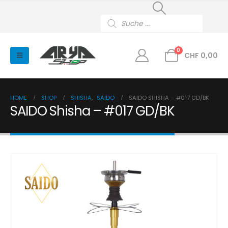
Products
search
0
CHF
0,00
HOME
SHOP
SHISHA
,
SAIDO
SAIDO SHISHA – #017 GD/BK
SAIDO Shisha – #017 GD/BK