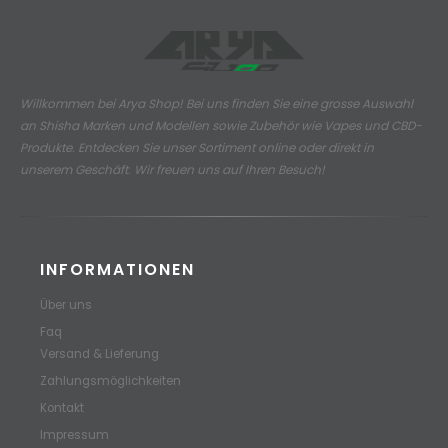
Willkommen bei Arya Shop! Bei uns finden Sie eine grosse Auswahl
an
Shisha Marken und Modellen sowie Zubehör wie Vapes und CBD-
Produkte.
Entdecken Sie unser Sortiment online oder direkt in
unserem Geschäft. Wir freuen uns auf Ihren Besuch!
INFORMATIONEN
Über uns
Faq
Versand & Lieferung
Zahlungsmöglichkeiten
Kontakt
Impressum