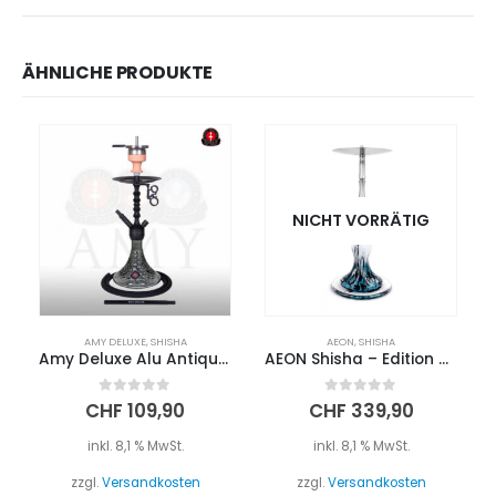
ÄHNLICHE PRODUKTE
NICHT VORRÄTIG
AMY DELUXE
,
SHISHA
AEON
,
SHISHA
Amy Deluxe Alu Antique Berry 072.02 – Schwarz
AEON Shisha – Edition 4 – Lounge Blizzard
0
out of 5
0
out of 5
CHF
109,90
CHF
339,90
inkl. 8,1 % MwSt.
inkl. 8,1 % MwSt.
zzgl.
Versandkosten
zzgl.
Versandkosten