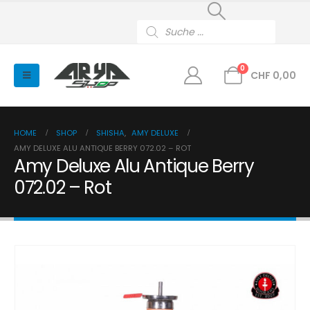
Products
search
0
CHF
0,00
HOME
SHOP
SHISHA
,
AMY DELUXE
AMY DELUXE ALU ANTIQUE BERRY 072.02 – ROT
Amy Deluxe Alu Antique Berry
072.02 – Rot