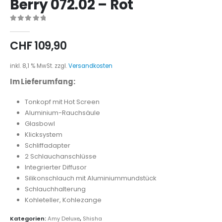
Berry 072.02 – Rot
0
out of 5
CHF
109,90
inkl. 8,1 % MwSt.
zzgl.
Versandkosten
Im Lieferumfang:
Tonkopf mit Hot Screen
Aluminium-Rauchsäule
Glasbowl
Klicksystem
Schliffadapter
2 Schlauchanschlüsse
Integrierter Diffusor
Silikonschlauch mit Aluminiummundstück
Schlauchhalterung
Kohleteller, Kohlezange
Kategorien:
Amy Deluxe
,
Shisha