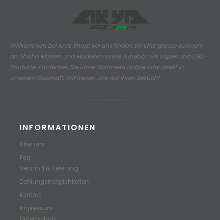
Willkommen bei Arya Shop! Bei uns finden Sie eine grosse Auswahl
an
Shisha Marken und Modellen sowie Zubehör wie Vapes und CBD-
Produkte.
Entdecken Sie unser Sortiment online oder direkt in
unserem Geschäft. Wir freuen uns auf Ihren Besuch!
INFORMATIONEN
Über uns
Faq
Versand & Lieferung
Zahlungsmöglichkeiten
Kontakt
Impressum
Datenschutz