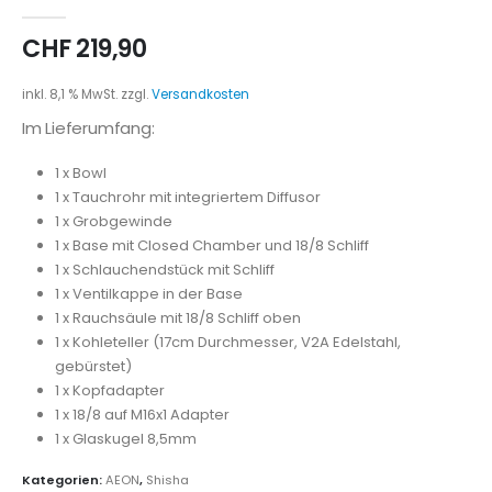
0
out of 5
CHF
219,90
inkl. 8,1 % MwSt.
zzgl.
Versandkosten
Im Lieferumfang:
1 x Bowl
1 x Tauchrohr mit integriertem Diffusor
1 x Grobgewinde
1 x Base mit Closed Chamber und 18/8 Schliff
1 x Schlauchendstück mit Schliff
1 x Ventilkappe in der Base
1 x Rauchsäule mit 18/8 Schliff oben
1 x Kohleteller (17cm Durchmesser, V2A Edelstahl,
gebürstet)
1 x Kopfadapter
1 x 18/8 auf M16x1 Adapter
1 x Glaskugel 8,5mm
Kategorien:
AEON
,
Shisha