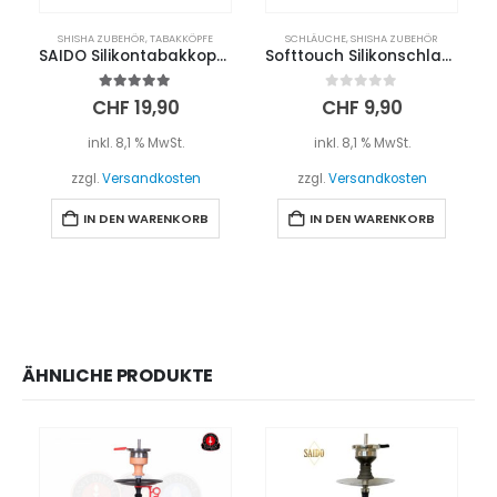
SHISHA ZUBEHÖR
,
TABAKKÖPFE
SCHLÄUCHE
,
SHISHA ZUBEHÖR
SAIDO Silikontabakkopf 7-Loch – Schwarz
Softtouch Silikonschlauch – Blau
5.00
out of 5
0
out of 5
CHF
19,90
CHF
9,90
inkl. 8,1 % MwSt.
inkl. 8,1 % MwSt.
zzgl.
Versandkosten
zzgl.
Versandkosten
IN DEN WARENKORB
IN DEN WARENKORB
ÄHNLICHE PRODUKTE