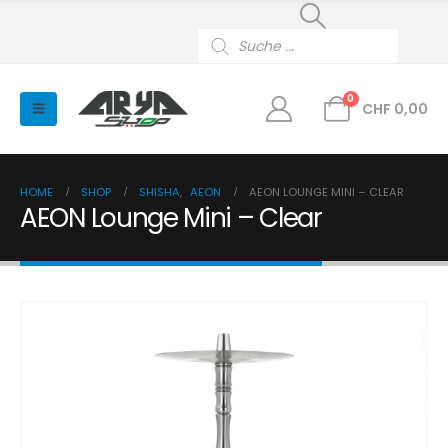
Products
search
0
CHF
0,00
HOME
SHOP
SHISHA
,
AEON
AEON LOUNGE MINI – CLEAR
AEON Lounge Mini – Clear