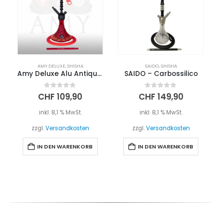
AMY DELUXE
,
SHISHA
SAIDO
,
SHISHA
Amy Deluxe Alu Antique Berry 072.02 – Rot
SAIDO – Carbossilico
0
out of 5
0
out of 5
CHF
109,90
CHF
149,90
inkl. 8,1 % MwSt.
inkl. 8,1 % MwSt.
zzgl.
Versandkosten
zzgl.
Versandkosten
IN DEN WARENKORB
IN DEN WARENKORB