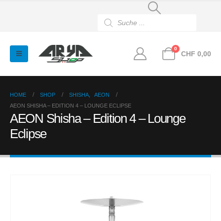
Products
search
0
CHF
0,00
HOME
SHOP
SHISHA
,
AEON
AEON SHISHA – EDITION 4 – LOUNGE ECLIPSE
AEON Shisha – Edition 4 – Lounge
Eclipse