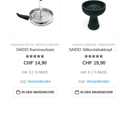
KAMINAUFSÄTZE
,
SHISHA ZUBEHÖR
SHISHA ZUBEHÖR
,
TABAKKÖPFE
SAIDO Kaminaufsatz
SAIDO Silikontabakkopf 7-Loch – Schwarz
5.00
out of 5
5.00
out of 5
CHF
14,90
CHF
19,90
inkl. 8,1 % MwSt.
inkl. 8,1 % MwSt.
zzgl.
Versandkosten
zzgl.
Versandkosten
IN DEN WARENKORB
IN DEN WARENKORB