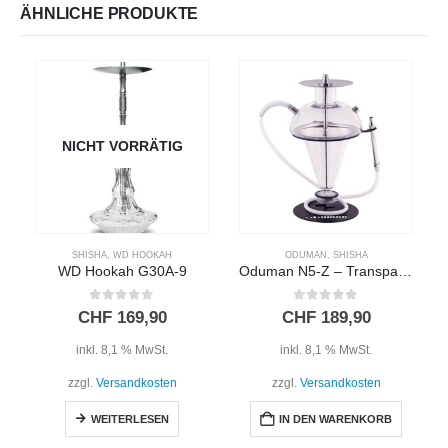
ÄHNLICHE PRODUKTE
NICHT VORRÄTIG
SHISHA
,
WD HOOKAH
ODUMAN
,
SHISHA
WD Hookah G30A-9
Oduman N5-Z – Transparent
0
out of 5
0
out of 5
CHF
169,90
CHF
189,90
inkl. 8,1 % MwSt.
inkl. 8,1 % MwSt.
zzgl.
Versandkosten
zzgl.
Versandkosten
WEITERLESEN
IN DEN WARENKORB