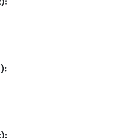
):
):
):