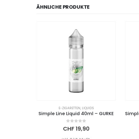
ÄHNLICHE PRODUKTE
IDS
E-ZIGARETTEN
,
LIQUIDS
Simple Line Liquid 40ml – BROMBEERE
Simple Line Liquid 40ml – GURKE
0
out of 5
0
CHF
19,90