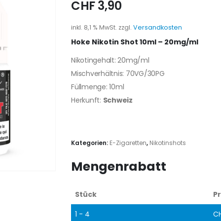
CHF
3,90
inkl. 8,1 % MwSt.
zzgl.
Versandkosten
Hoke Nikotin Shot 10ml – 20mg/ml
Nikotingehalt: 20mg/ml
Mischverhältnis: 70VG/30PG
Füllmenge: 10ml
Herkunft:
Schweiz
Kategorien:
E-Zigaretten
,
Nikotinshots
Mengenrabatt
Stück
Pr
1 - 4
C