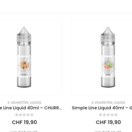
E-ZIGARETTEN
,
LIQUIDS
E-ZIGARETTEN
,
LIQUIDS
Simple Line Liquid 40ml – CHURROS
Simple Line Liquid 40ml –
0
out of 5
0
out of 5
CHF
19,90
CHF
19,90