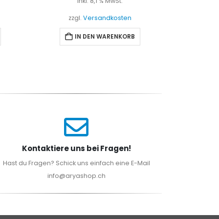
inkl. 8,1 % MwSt.
i
zzgl.
Versandkosten
zzgl
IN DEN WARENKORB
I
Kontaktiere uns bei Fragen!
Hast du Fragen? Schick uns einfach eine E-Mail
info@aryashop.ch