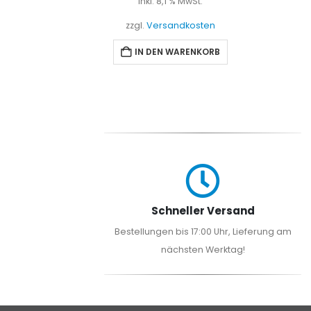
t.
inkl. 8,1 % MwSt.
sten
zzgl.
Versandkosten
NKORB
IN DEN WARENKORB
Schneller Versand
Bestellungen bis 17:00 Uhr, Lieferung am
nächsten Werktag!