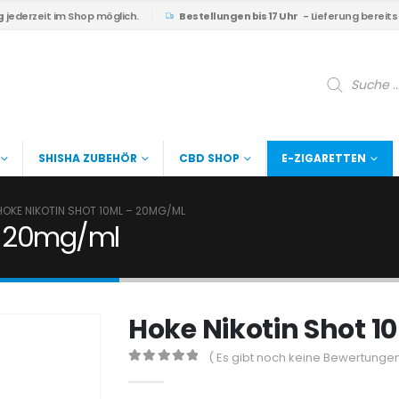
g
jederzeit im Shop möglich.
Bestellungen bis 17 Uhr
- Lieferung bereit
Products
search
SHISHA ZUBEHÖR
CBD SHOP
E-ZIGARETTEN
HOKE NIKOTIN SHOT 10ML – 20MG/ML
 – 20mg/ml
Hoke Nikotin Shot 
( Es gibt noch keine Bewertungen
0
out of 5