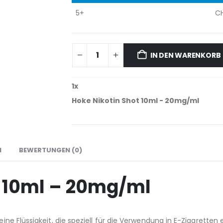
5+
C
IN DEN WARENKORB
1
x
Hoke Nikotin Shot 10ml - 20mg/ml
N
BEWERTUNGEN (0)
t 10ml – 20mg/ml
 eine Flüssigkeit, die speziell für die Verwendung in E-Zigarette