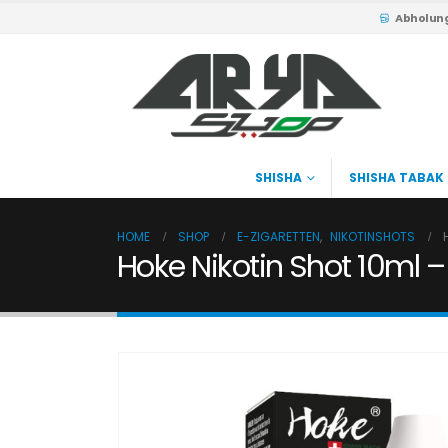
Abholun
SHISHA
SHISHA TABAK
HOME
SHOP
E-ZIGARETTEN
,
NIKOTINSHOTS
Hoke Nikotin Shot 10ml