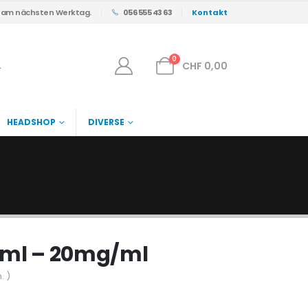
s am nächsten Werktag.
056 555 43 63
Kontakt
0
CHF
0,00
HEADSHOP
DIVERSE
10ml – 20mg/ml
. )