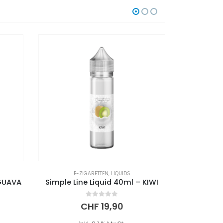
E-ZIGARETTEN
,
LIQUIDS
E-
 GUAVA
Simple Line Liquid 40ml – KIWI
0
out of 5
CHF
19,90