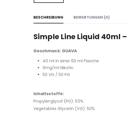
BESCHREIBUNG
BEWERTUNGEN (0)
Simple Line Liquid 40ml 
Geschmack: GUAVA
40 ml in einer 60 ml Flasche
0mg/ml Nikotin
50 VG / 50 PG
Inhaltsstoffe:
Propylenglycol (PG): 50%
Vegetables Glycerin (VG): 50%