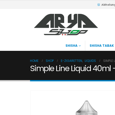
Abholun
SHISHA
SHISHA TABAK
HOME
SHOP
E-ZIGARETTEN
,
LIQUIDS
SIMPLE 
Simple Line Liquid 40ml