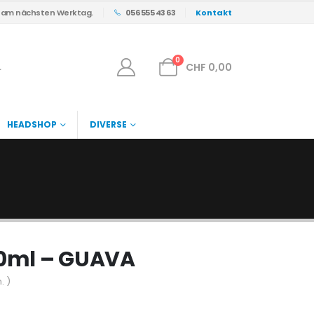
s am nächsten Werktag.
056 555 43 63
Kontakt
0
CHF
0,00
HEADSHOP
DIVERSE
 40ml – GUAVA
. )