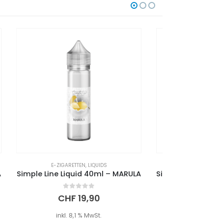
E-ZIGARETTEN
,
LIQUIDS
E-
MARULA
Simple Line Liquid 40ml – PFIRSICH MARACUJA
0
out of 5
CHF
19,90
inkl. 8,1 % MwSt.
i