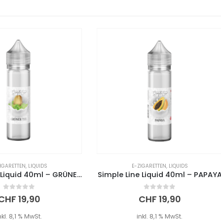
E-ZIGARETTEN
,
LIQUIDS
E-ZIGARETTEN
,
LIQUIDS
e Line Liquid 40ml – PAPAYA
Simple Line Liquid 40ml – 
0
out of 5
0
out of 5
CHF
19,90
CHF
19,90
inkl. 8,1 % MwSt.
inkl. 8,1 % MwSt.