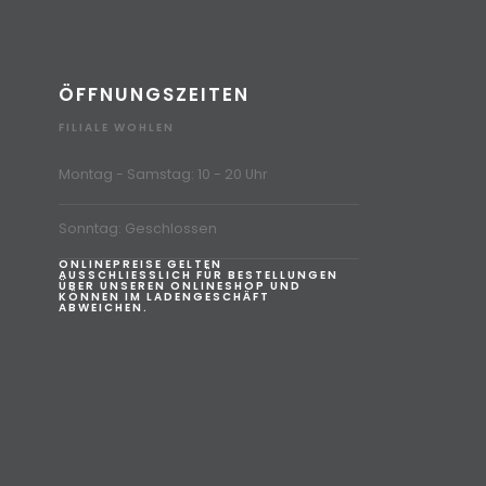
ÖFFNUNGSZEITEN
FILIALE WOHLEN
Montag - Samstag: 10 - 20 Uhr
Sonntag: Geschlossen
ONLINEPREISE GELTEN
AUSSCHLIESSLICH FÜR BESTELLUNGEN
ÜBER UNSEREN ONLINESHOP UND
KÖNNEN IM LADENGESCHÄFT
ABWEICHEN.