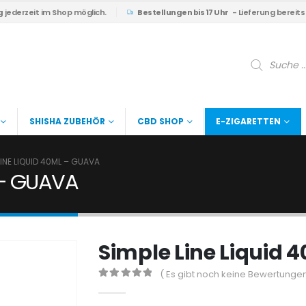
g
jederzeit im Shop möglich.
Bestellungen bis 17 Uhr
- Lieferung bereit
Products
search
SHISHA ZUBEHÖR
CBD SHOP
E-ZIGARETTEN
LINE LIQUID 40ML – GUAVA
 – GUAVA
Simple Line Liquid
( Es gibt noch keine Bewertungen
0
out of 5