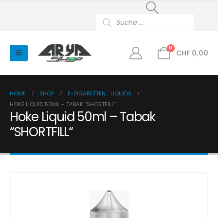
Products
search
0
CHF
0,00
HOME
SHOP
E-ZIGARETTEN
,
LIQUIDS
HOKE LIQUID 50ML – TABAK “SHORTFILL“
Hoke Liquid 50ml – Tabak
“SHORTFILL“