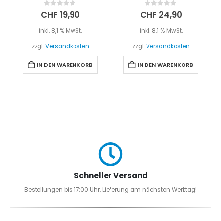
0
out of 5
0
out of 5
CHF
19,90
CHF
24,90
inkl. 8,1 % MwSt.
inkl. 8,1 % MwSt.
zzgl.
Versandkosten
zzgl.
Versandkosten
IN DEN WARENKORB
IN DEN WARENKORB
Schneller Versand
Bestellungen bis 17:00 Uhr, Lieferung am nächsten Werktag!