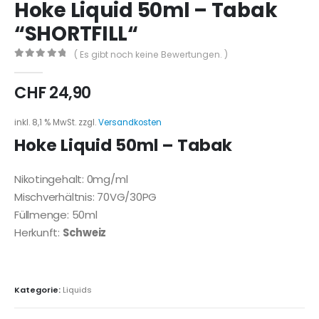
Hoke Liquid 50ml – Tabak
“SHORTFILL“
( Es gibt noch keine Bewertungen. )
0
out of 5
CHF
24,90
inkl. 8,1 % MwSt.
zzgl.
Versandkosten
Hoke Liquid 50ml – Tabak
Nikotingehalt: 0mg/ml
Mischverhältnis: 70VG/30PG
Füllmenge: 50ml
Herkunft:
Schweiz
Kategorie:
Liquids