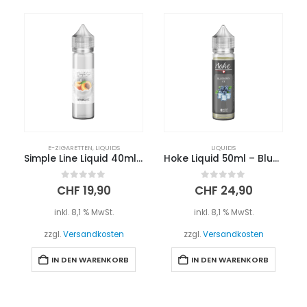
E-ZIGARETTEN
,
LIQUIDS
LIQUIDS
Simple Line Liquid 40ml – APRIKOSE
Hoke Liquid 50ml – Blueberry Ice “SHORTFILL“
0
out of 5
0
out of 5
CHF
19,90
CHF
24,90
inkl. 8,1 % MwSt.
inkl. 8,1 % MwSt.
zzgl.
Versandkosten
zzgl.
Versandkosten
IN DEN WARENKORB
IN DEN WARENKORB