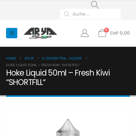
Products
search
0
CHF
0,00
HOME
SHOP
E-ZIGARETTEN
,
LIQUIDS
HOKE LIQUID 50ML – FRESH KIWI “SHORTFILL“
Hoke Liquid 50ml – Fresh Kiwi
“SHORTFILL“