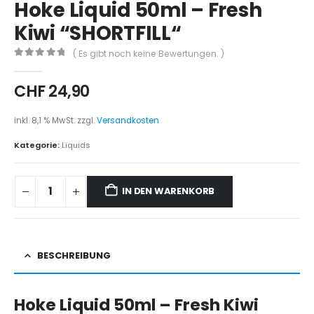
Hoke Liquid 50ml – Fresh
Kiwi “SHORTFILL“
( Es gibt noch keine Bewertungen. )
0
out of 5
CHF
24,90
inkl. 8,1 % MwSt.
zzgl.
Versandkosten
Kategorie:
Liquids
IN DEN WARENKORB
BESCHREIBUNG
Hoke Liquid 50ml – Fresh Kiwi