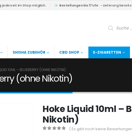
g
jederzeit im Shop möglich.
Bestellungen bis 17 Uhr
- Lieferung bereit
Products
search
SHISHA ZUBEHÖR
CBD SHOP
E-ZIGARETTEN
QUID 10ML – BLUEBERRY (OHNE NIKOTIN)
erry (ohne Nikotin)
Hoke Liquid 10ml – 
Nikotin)
( Es gibt noch keine Bewertungen