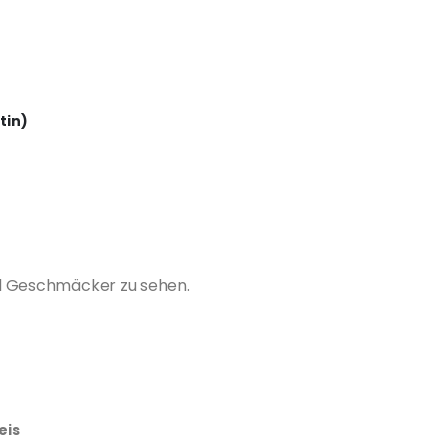
tin)
0ml Geschmäcker zu sehen.
eis