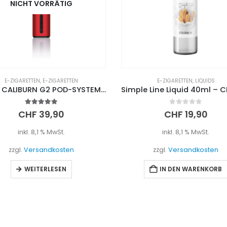
E-ZIGARETTEN
,
LIQUIDS
E-ZIGARETTEN
,
LIQUIDS
Simple Line Liquid 40ml – CHURROS
Simple Line Liquid 40ml – 
0
out of 5
0
out of 5
CHF
19,90
CHF
19,90
inkl. 8,1 % MwSt.
inkl. 8,1 % MwSt.
zzgl.
Versandkosten
zzgl.
Versandkosten
IN DEN WARENKORB
IN DEN WARENKORB