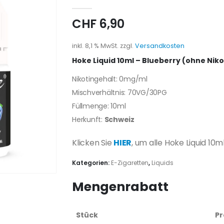
0
out of 5
CHF
6,90
inkl. 8,1 % MwSt.
zzgl.
Versandkosten
Hoke Liquid 10ml – Blueberry (ohne Niko
Nikotingehalt: 0mg/ml
Mischverhältnis: 70VG/30PG
Füllmenge: 10ml
Herkunft:
Schweiz
Klicken Sie
HIER
, um alle Hoke Liquid 1
Kategorien:
E-Zigaretten
,
Liquids
Mengenrabatt
Stück
Pr