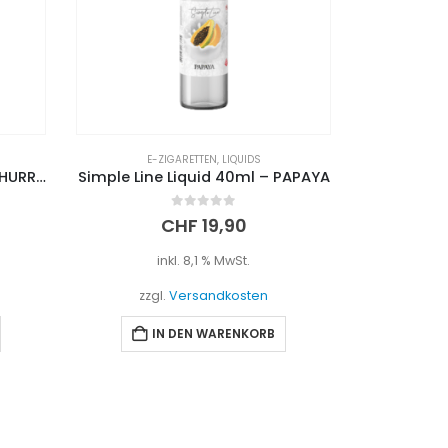
E-ZIGARETTEN
,
LIQUIDS
E-Z
PAPAYA
Simple Line Liquid 40ml – ERDBEERE
VTC5a 186
0
out of 5
CHF
19,90
inkl. 8,1 % MwSt.
i
zzgl.
Versandkosten
zzgl
IN DEN WARENKORB
I