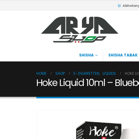
Abholun
SHISHA
SHISHA TABAK
HOME
SHOP
E-ZIGARETTEN
,
LIQUIDS
HOKE LI
Hoke Liquid 10ml – Blueb