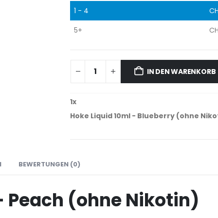
1 - 4
CH
5+
CH
IN DEN WARENKORB
1
x
Hoke Liquid 10ml - Blueberry (ohne Niko
N
BEWERTUNGEN (0)
– Peach (ohne Nikotin)