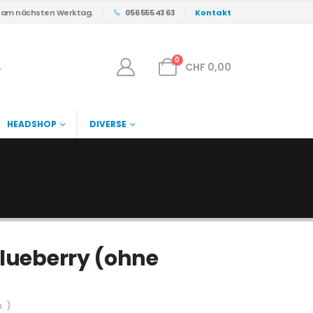
s am nächsten Werktag.
056 555 43 63
Kontakt
0
CHF
0,00
HEADSHOP
DIVERSE
Blueberry (ohne
. )