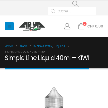
Products
search
0
CHF
0,00
HOME
SHOP
E-ZIGARETTEN
,
LIQUIDS
SIMPLE LINE LIQUID 40ML – KIWI
Simple Line Liquid 40ml – KIWI