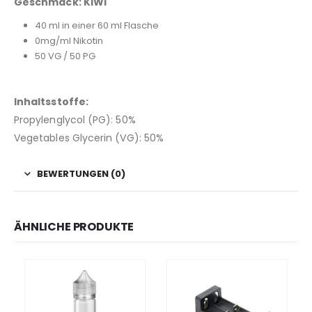
Geschmack: KIWI
40 ml in einer 60 ml Flasche
0mg/ml Nikotin
50 VG / 50 PG
Inhaltsstoffe:
Propylenglycol (PG): 50%
Vegetables Glycerin (VG): 50%
BEWERTUNGEN (0)
ÄHNLICHE PRODUKTE