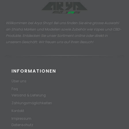
Willkommen bei Arya Shop! Bei uns finden Sie eine grosse Auswahl
an
Shisha Marken und Modellen sowie Zubehör wie Vapes und CBD-
Produkte.
Entdecken Sie unser Sortiment online oder direkt in
unserem Geschäft. Wir freuen uns auf Ihren Besuch!
INFORMATIONEN
Über uns
Faq
Versand & Lieferung
Zahlungsmöglichkeiten
Kontakt
Impressum
Datenschutz