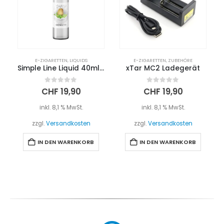
E-ZIGARETTEN
,
LIQUIDS
E-ZIGARETTEN
,
ZUBEHÖRE
Simple Line Liquid 40ml – GRÜNER TEE
xTar MC2 Ladegerät
0
out of 5
0
out of 5
CHF
19,90
CHF
19,90
inkl. 8,1 % MwSt.
inkl. 8,1 % MwSt.
zzgl.
Versandkosten
zzgl.
Versandkosten
IN DEN WARENKORB
IN DEN WARENKORB