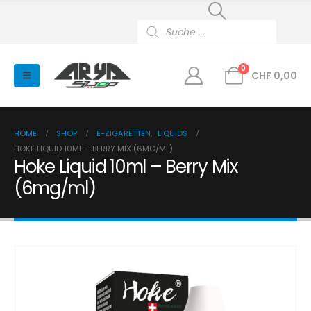
Products
search
0
CHF
0,00
HOME
SHOP
E-ZIGARETTEN
,
LIQUIDS
HOKE LIQUID 10ML – BERRY MIX (6MG/ML)
Hoke Liquid 10ml – Berry Mix
(6mg/ml)