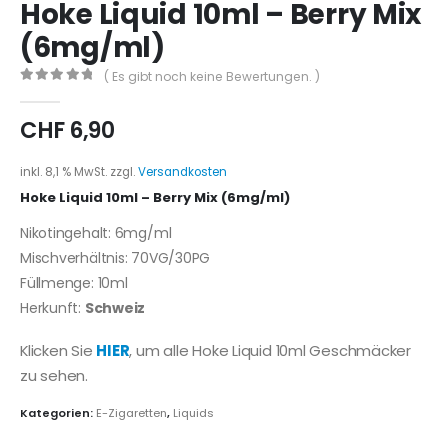
Hoke Liquid 10ml – Berry Mix
(6mg/ml)
( Es gibt noch keine Bewertungen. )
0
out of 5
CHF
6,90
inkl. 8,1 % MwSt.
zzgl.
Versandkosten
Hoke Liquid 10ml – Berry Mix (6mg/ml)
Nikotingehalt: 6mg/ml
Mischverhältnis: 70VG/30PG
Füllmenge: 10ml
Herkunft:
Schweiz
Klicken Sie
HIER
, um alle Hoke Liquid 10ml Geschmäcker
zu sehen.
Kategorien:
E-Zigaretten
,
Liquids