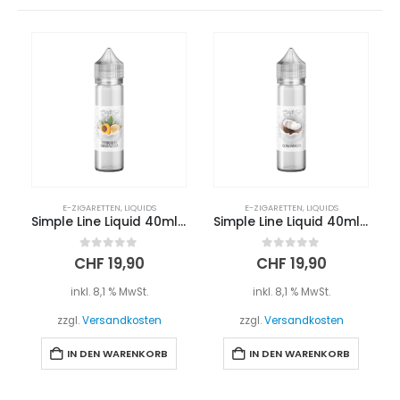
E-ZIGARETTEN
,
LIQUIDS
E-ZIGARETTEN
,
LIQUIDS
Simple Line Liquid 40ml – PFIRSICH MARACUJA
Simple Line Liquid 40ml – KOKOSNUSS
0
out of 5
0
out of 5
CHF
19,90
CHF
19,90
inkl. 8,1 % MwSt.
inkl. 8,1 % MwSt.
zzgl.
Versandkosten
zzgl.
Versandkosten
IN DEN WARENKORB
IN DEN WARENKORB