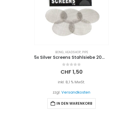
BONG
,
HEADSHOP
,
PIPE
5x Silver Screens Stahlsiebe 20mm
0
out of 5
CHF
1,50
inkl. 8,1 % MwSt.
zzgl.
Versandkosten
IN DEN WARENKORB