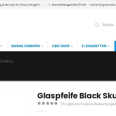
g
jederzeit im Shop möglich.
Bestellungen bis 17 Uhr
- Lieferung bereit
Products
search
SHISHA ZUBEHÖR
CBD SHOP
E-ZIGARETTEN
CK SKULL
Glaspfeife Black Sku
( Es gibt noch keine Bewertungen
0
out of 5