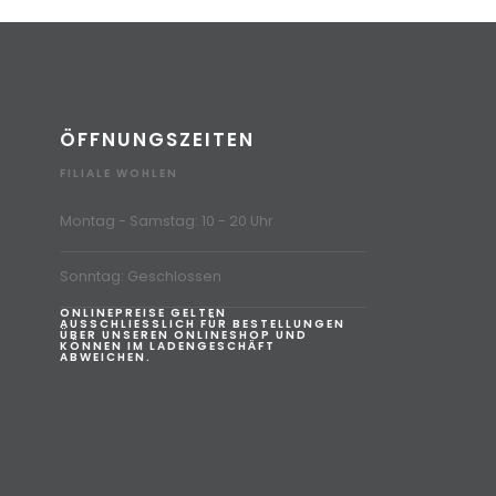
ÖFFNUNGSZEITEN
FILIALE WOHLEN
Montag - Samstag: 10 - 20 Uhr
Sonntag: Geschlossen
ONLINEPREISE GELTEN
AUSSCHLIESSLICH FÜR BESTELLUNGEN
ÜBER UNSEREN ONLINESHOP UND
KÖNNEN IM LADENGESCHÄFT
ABWEICHEN.