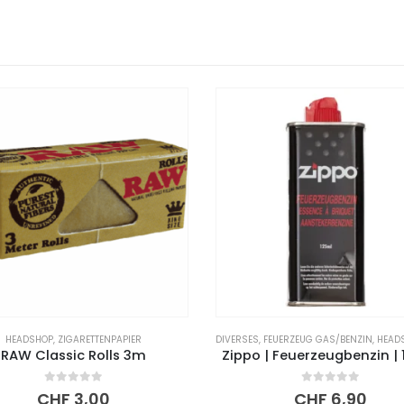
HEADSHOP
,
ZIGARETTENPAPIER
DIVERSES
,
FEUERZEUG GAS/BENZIN
,
HEAD
RAW Classic Rolls 3m
Zippo | Feuerzeugbenzin |
0
out of 5
0
out of 5
CHF
3,00
CHF
6,90