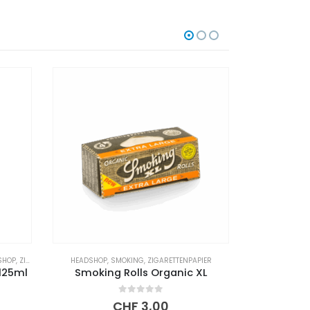
SHOP
,
ZIPPO ZUBEHÖR
HEADSHOP
,
SMOKING
,
ZIGARETTENPAPIER
HEADS
 125ml
Smoking Rolls Organic XL
OCB 
0
out of 5
CHF
3,00