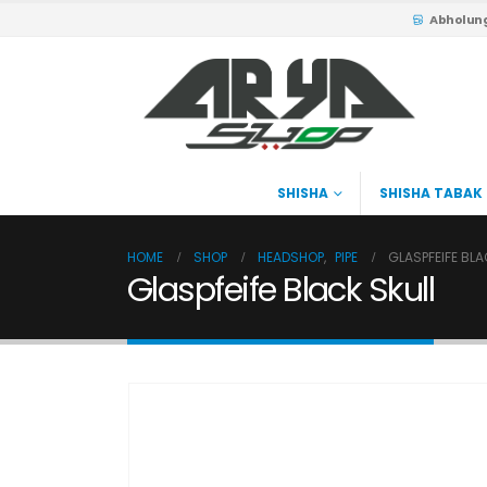
Abholun
SHISHA
SHISHA TABAK
HOME
SHOP
HEADSHOP
,
PIPE
GLASPFEIFE BLA
Glaspfeife Black Skull