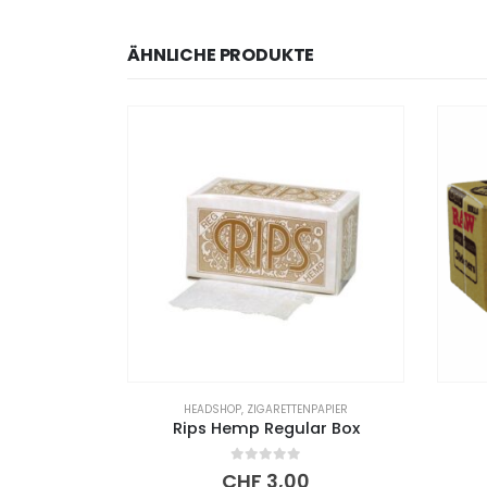
ÄHNLICHE PRODUKTE
NPAPIER
HEADSHOP
,
ZIGARETTENPAPIER
 Länge 5m
Rips Hemp Regular Box
0
out of 5
CHF
3,00