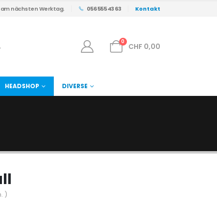
s am nächsten Werktag.
056 555 43 63
Kontakt
0
CHF
0,00
HEADSHOP
DIVERSE
ll
. )