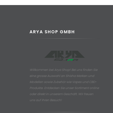
ARYA SHOP GMBH
Willkommen bei Arya Shop! Bei uns finden Sie
eine grosse Auswahl an
Shisha Marken und
Modellen sowie Zubehör wie Vapes und CBD-
Produkte.
Entdecken Sie unser Sortiment online
oder direkt in unserem Geschäft. Wir freuen
uns auf Ihren Besuch!