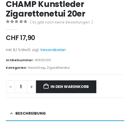
CHAMP Kunstleder
Zigarettenetui 20er
( Es gibt noch keine Bewertungen. )
0
out of 5
CHF
17,90
inkl. 8,1 % MwSt.
zzgl.
Versandkosten
Artikelnummer:
40590130
Kategorien:
Headshop
,
Zigarettenetui
IN DEN WARENKORB
BESCHREIBUNG