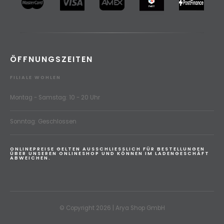
ÖFFNUNGSZEITEN
FILIALE WOHLEN
Montag - Samstag: 10 - 20 Uhr
Sonntag: Geschlossen
ONLINEPREISE GELTEN AUSSCHLIESSLICH FÜR BESTELLUNGEN
ÜBER UNSEREN ONLINESHOP UND KÖNNEN IM LADENGESCHÄFT
ABWEICHEN.
© Copyright 2026 | Arya Shop GmbH