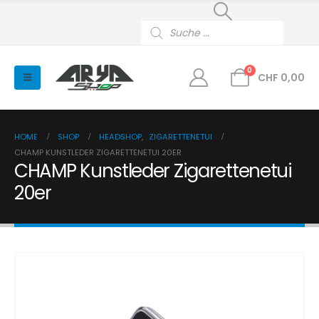
Products
search
0
CHF
0,00
HOME
SHOP
HEADSHOP
,
ZIGARETTENETUI
CHAMP KUNSTLEDER ZIGARETTENETUI 20ER
CHAMP Kunstleder Zigarettenetui
20er