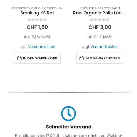
HEADSHOP
,
SMOKING
,
ZIGARETTENPAPIER
HEADSHOP
,
ZIGARETTENPAPIER
Smoking KS Rot
Raw Organic Rolls Länge 5m
0
out of 5
0
out of 5
CHF
1,50
CHF
3,00
inkl. 8,1 % MwSt.
inkl. 8,1 % MwSt.
zzgl.
Versandkosten
zzgl.
Versandkosten
IN DEN WARENKORB
IN DEN WARENKORB
Schneller Versand
Bestellungen bis 17:00 Uhr, Lieferung am nächsten Werktag!