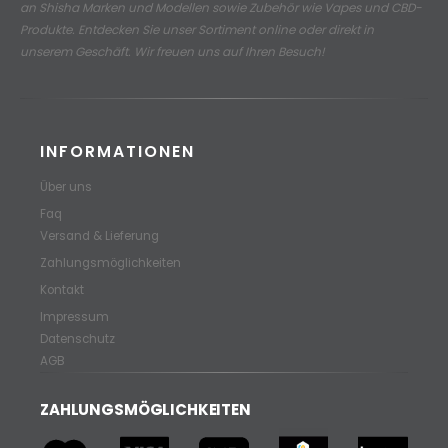
an
Shisha Marken und Modellen sowie Zubehör wie Vapes und CBD-
Produkte.
Entdecken Sie unser Sortiment online oder direkt in
unserem Geschäft. Wir freuen uns auf Ihren Besuch!
INFORMATIONEN
Über uns
Faq
Versand & Lieferung
Zahlungsmöglichkeiten
Kontakt
Impressum
Datenschutz
AGB
ZAHLUNGSMÖGLICHKEITEN