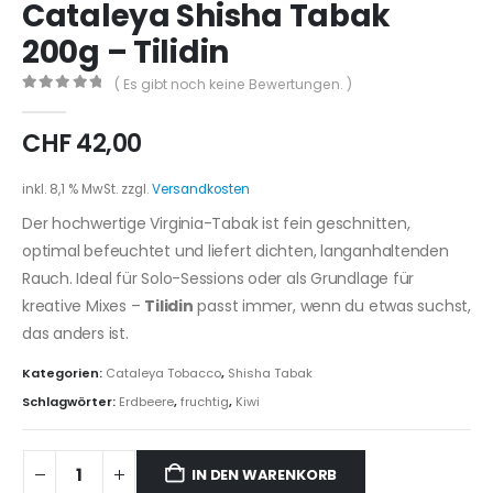
Cataleya Shisha Tabak
200g – Tilidin
( Es gibt noch keine Bewertungen. )
0
out of 5
CHF
42,00
inkl. 8,1 % MwSt.
zzgl.
Versandkosten
Der hochwertige Virginia-Tabak ist fein geschnitten,
optimal befeuchtet und liefert dichten, langanhaltenden
Rauch. Ideal für Solo-Sessions oder als Grundlage für
kreative Mixes –
Tilidin
passt immer, wenn du etwas suchst,
das anders ist.
Kategorien:
Cataleya Tobacco
,
Shisha Tabak
Schlagwörter:
Erdbeere
,
fruchtig
,
Kiwi
IN DEN WARENKORB