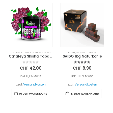
CATALEYA TOBACCO
,
SHISHA TABAK
KOHLE
,
SHISHA ZUBEHÖR
Cataleya Shisha Tabak 200g – Wieder Lila
SAIDO 1Kg Naturkohle
0
out of 5
5.00
out of 5
CHF
42,00
CHF
8,90
inkl. 8,1 % MwSt.
inkl. 8,1 % MwSt.
zzgl.
Versandkosten
zzgl.
Versandkosten
IN DEN WARENKORB
IN DEN WARENKORB