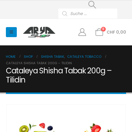
Products
search
0
CHF
0,00
HOME
SHOP
SHISHA TABAK
,
CATALEYA TOBACCO
CATALEYA SHISHA TABAK 200G – TILIDIN
Cataleya Shisha Tabak 200g –
Tilidin