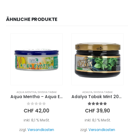
ÄHNLICHE PRODUKTE
AQUA MENTHA
,
SHISHA TABAK
ADALYA
,
SHISHA TABAK
Aqua Mentha – Aqua Exotic 200g
Adalya Tabak Mint 200g
0
out of 5
5.00
out of 5
CHF
42,00
CHF
39,90
inkl. 8,1 % MwSt.
inkl. 8,1 % MwSt.
zzgl.
Versandkosten
zzgl.
Versandkosten