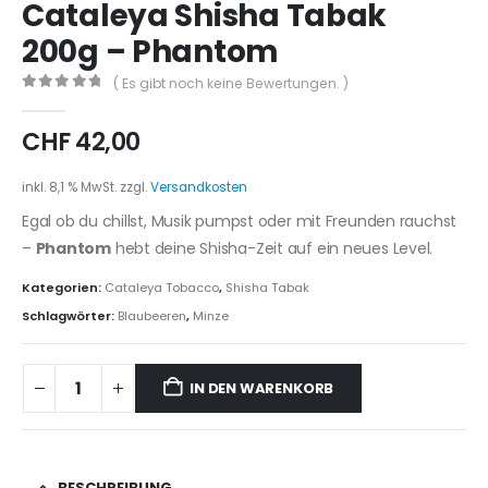
Cataleya Shisha Tabak
200g – Phantom
( Es gibt noch keine Bewertungen. )
0
out of 5
CHF
42,00
inkl. 8,1 % MwSt.
zzgl.
Versandkosten
Egal ob du chillst, Musik pumpst oder mit Freunden rauchst
–
Phantom
hebt deine Shisha-Zeit auf ein neues Level.
Kategorien:
Cataleya Tobacco
,
Shisha Tabak
Schlagwörter:
Blaubeeren
,
Minze
IN DEN WARENKORB
BESCHREIBUNG