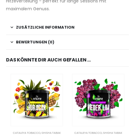
Hitzeverteilung – perfekt für lange Sessions mit
maximalem Genuss.
ZUSÄTZLICHE INFORMATION
BEWERTUNGEN (0)
DAS KÖNNTE DIR AUCH GEFALLEN …
CATALEYA TOBACCO
,
SHISHA TABAK
CATALEYA TOBACCO
,
SHISHA TABAK