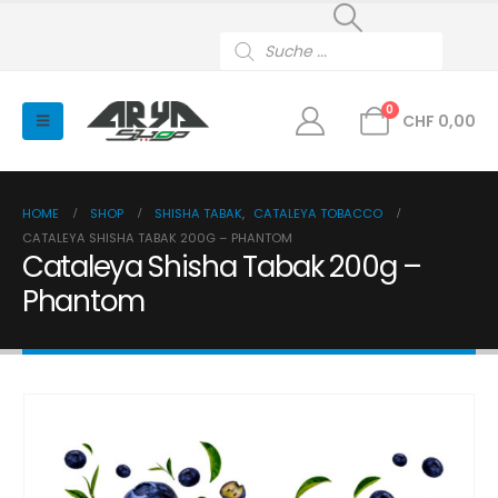
Products
search
0
CHF
0,00
HOME
SHOP
SHISHA TABAK
,
CATALEYA TOBACCO
CATALEYA SHISHA TABAK 200G – PHANTOM
Cataleya Shisha Tabak 200g –
Phantom