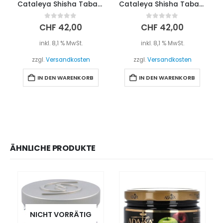
Cataleya Shisha Tabak 200g – HURACAN
Cataleya Shisha Tabak 200g – Wieder Lila
0
out of 5
0
out of 5
CHF
42,00
CHF
42,00
inkl. 8,1 % MwSt.
inkl. 8,1 % MwSt.
zzgl.
Versandkosten
zzgl.
Versandkosten
IN DEN WARENKORB
IN DEN WARENKORB
ÄHNLICHE PRODUKTE
NICHT VORRÄTIG