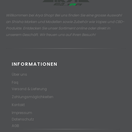
Willkommen bei Arya Shop! Bei uns finden Sie eine grosse Auswahl
an
Shisha Marken und Modellen sowie Zubehör wie Vapes und CBD-
Produkte.
Entdecken Sie unser Sortiment online oder direkt in
unserem Geschäft. Wir freuen uns auf Ihren Besuch!
INFORMATIONEN
Über uns
Faq
Versand & Lieferung
Zahlungsmöglichkeiten
Kontakt
Impressum
Datenschutz
AGB