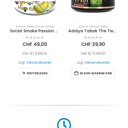
SHISHA TABAK
,
SOCIAL SMOKE
ADALYA
,
SHISHA TABAK
Social Smoke Passion Melon Rush 250g
Adalya Tabak The Two Apples 200g
0
out of 5
0
out of 5
CHF
49,00
CHF
39,90
inkl. 8,1 % MwSt.
inkl. 8,1 % MwSt.
zzgl.
Versandkosten
zzgl.
Versandkosten
WEITERLESEN
IN DEN WARENKORB