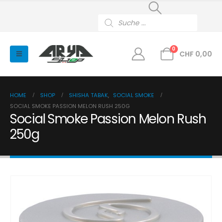
Products
search
0
CHF
0,00
HOME
SHOP
SHISHA TABAK
,
SOCIAL SMOKE
SOCIAL SMOKE PASSION MELON RUSH 250G
Social Smoke Passion Melon Rush
250g