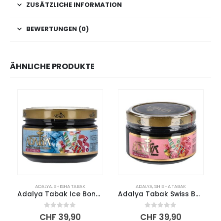
ZUSÄTZLICHE INFORMATION
BEWERTUNGEN (0)
ÄHNLICHE PRODUKTE
ADALYA
,
SHISHA TABAK
ADALYA
,
SHISHA TABAK
Adalya Tabak Ice Bonbon 200g
Adalya Tabak Swiss Bonbon 200g
0
out of 5
0
out of 5
CHF
39,90
CHF
39,90