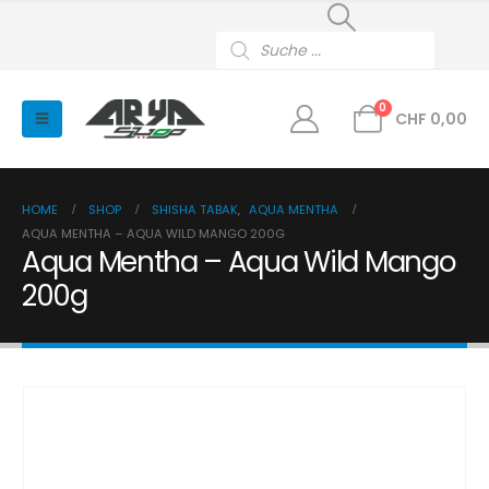
Products
search
0
CHF
0,00
HOME
SHOP
SHISHA TABAK
,
AQUA MENTHA
AQUA MENTHA – AQUA WILD MANGO 200G
Aqua Mentha – Aqua Wild Mango
200g