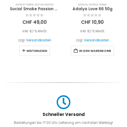
SHISHA TABAK
,
SOCIAL SMOKE
ADALYA
,
SHISHA TABAK
Social Smoke Passion Cali Peach 250g
Adalya Love 66 50g
0
out of 5
0
out of 5
CHF
49,00
CHF
10,90
inkl. 8,1 % MwSt.
inkl. 8,1 % MwSt.
zzgl.
Versandkosten
zzgl.
Versandkosten
WEITERLESEN
IN DEN WARENKORB
Schneller Versand
Bestellungen bis 17:00 Uhr, Lieferung am nächsten Werktag!