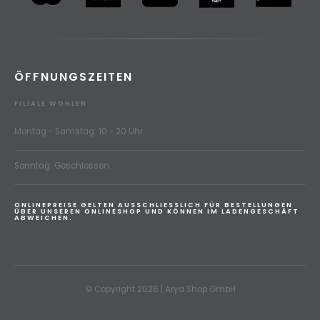
ÖFFNUNGSZEITEN
FILIALE WOHLEN
Montag - Samstag: 10 - 20 Uhr
Sonntag: Geschlossen
ONLINEPREISE GELTEN AUSSCHLIESSLICH FÜR BESTELLUNGEN
ÜBER UNSEREN ONLINESHOP UND KÖNNEN IM LADENGESCHÄFT
ABWEICHEN.
© Copyright 2026 | Arya Shop GmbH