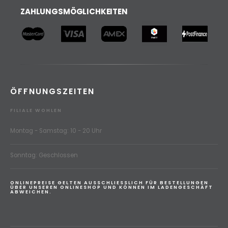
ZAHLUNGSMÖGLICHKEITEN
ÖFFNUNGSZEITEN
FILIALE WOHLEN
Montag - Samstag: 10 - 20 Uhr
Sonntag: Geschlossen
ONLINEPREISE GELTEN AUSSCHLIESSLICH FÜR BESTELLUNGEN
ÜBER UNSEREN ONLINESHOP UND KÖNNEN IM LADENGESCHÄFT
ABWEICHEN.