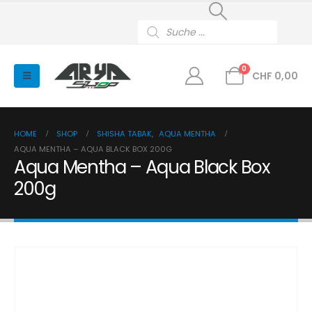
Products
search
0
CHF
0,00
HOME
SHOP
SHISHA TABAK
,
AQUA MENTHA
AQUA MENTHA – AQUA BLACK BOX 200G
Aqua Mentha – Aqua Black Box
200g