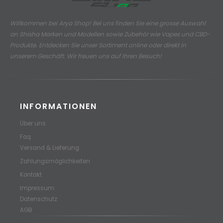
Willkommen bei Arya Shop! Bei uns finden Sie eine grosse Auswahl
an
Shisha Marken und Modellen sowie Zubehör wie Vapes und CBD-
Produkte.
Entdecken Sie unser Sortiment online oder direkt in
unserem Geschäft. Wir freuen uns auf Ihren Besuch!
INFORMATIONEN
Über uns
Faq
Versand & Lieferung
Zahlungsmöglichkeiten
Kontakt
Impressum
Datenschutz
AGB