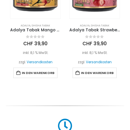
ADALYA
,
SHISHA TABAK
ADALYA
,
SHISHA TABAK
Adalya Tabak Mango Tango 200g
Adalya Tabak Strawberry 200g
0
out of 5
0
out of 5
CHF
39,90
CHF
39,90
inkl. 8,1 % MwSt.
inkl. 8,1 % MwSt.
zzgl.
Versandkosten
zzgl.
Versandkosten
IN DEN WARENKORB
IN DEN WARENKORB