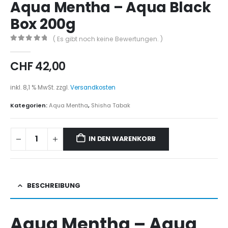
Aqua Mentha – Aqua Black
Box 200g
( Es gibt noch keine Bewertungen. )
0
out of 5
CHF
42,00
inkl. 8,1 % MwSt.
zzgl.
Versandkosten
Kategorien:
Aqua Mentha
,
Shisha Tabak
IN DEN WARENKORB
BESCHREIBUNG
Aqua Mentha – Aqua