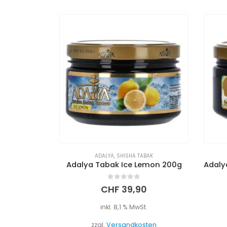
ADALYA
,
SHISHA TABAK
Adalya Tabak Ice Lemon 200g
0
out of 5
CHF
39,90
inkl. 8,1 % MwSt.
zzgl.
Versandkosten