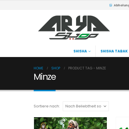
Abholun
SHISHA
SHISHA TABAK
HOME
SHOP
PRODUCT TAG -
MINZE
Minze
Sortiere nach: