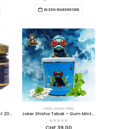
IN DEN WARENKORB
JOKER
,
SHISHA TABAK
Adalya Tabak Blueberry Mint 200g
Joker Shisha Tabak – Gum Mint (200g)
0
out of 5
CHF
39,00