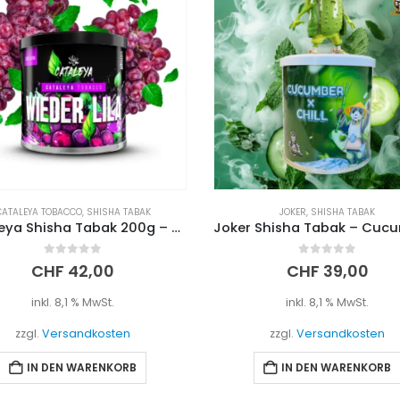
CATALEYA TOBACCO
,
SHISHA TABAK
JOKER
,
SHISHA TABAK
Cataleya Shisha Tabak 200g – Wieder Lila
0
out of 5
0
out of 5
CHF
42,00
CHF
39,00
inkl. 8,1 % MwSt.
inkl. 8,1 % MwSt.
zzgl.
Versandkosten
zzgl.
Versandkosten
IN DEN WARENKORB
IN DEN WARENKORB