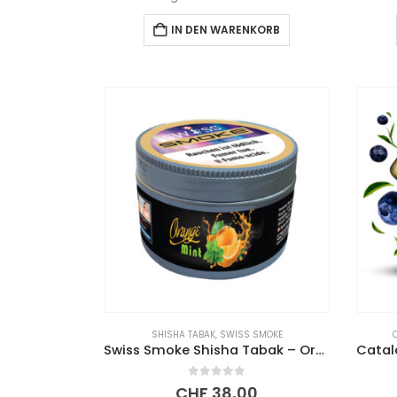
IN DEN WARENKORB
SHISHA TABAK
,
SWISS SMOKE
Swiss Smoke Shisha Tabak – Orange Mint (200g)
0
out of 5
CHF
38,00