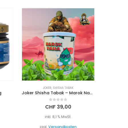
JOKER
,
SHISHA TABAK
g
Joker Shisha Tabak – Marok Nana (200g)
0
out of 5
CHF
39,00
inkl. 8,1 % MwSt.
zzgl.
Versandkosten