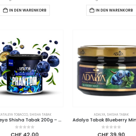
IN DEN WARENKORB
IN DEN WARENKORB
CATALEYA TOBACCO
,
SHISHA TABAK
ADALYA
,
SHISHA TABAK
Cataleya Shisha Tabak 200g – Phantom
0
out of 5
0
out of 5
CHF
42,00
CHF
39,90