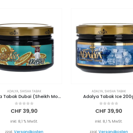
ADALYA
,
SHISHA TABAK
ADALYA
,
SHISHA TABAK
Adalya Tabak Dubai (Sheikh Money) 200g
Adalya Tabak Ice 200
0
out of 5
0
out of 5
CHF
39,90
CHF
39,90
inkl. 8,1 % MwSt.
inkl. 8,1 % MwSt.
zzgl.
Versandkosten
zzgl.
Versandkosten