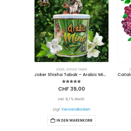
JOKER
,
SHISHA TABAK
Joker Shisha Tabak – Arabic Mint (200g)
5.00
out of 5
CHF
39,00
inkl. 8,1 % MwSt.
zzgl.
Versandkosten
IN DEN WARENKORB