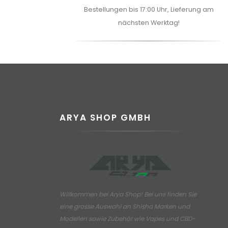
Bestellungen bis 17:00 Uhr, Lieferung am
nächsten Werktag!
ARYA SHOP GMBH
Willkommen bei Arya Shop! Bei uns finden Sie
eine grosse Auswahl an
Shisha Marken und
Modellen sowie Zubehör wie Vapes und CBD-