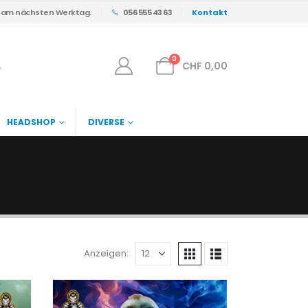
s am nächsten Werktag.
056 555 43 63
Kontakt
0
CHF
0,00
HEADSHOP
DIVERSE
Anzeigen: