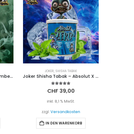
JOKER
,
SHISHA TABAK
Joker Shisha Tabak – Cucumber x Chill (200g)
Joker Shisha Tabak – Absolut X Zero (200g)
5.00
out of 5
CHF
39,00
inkl. 8,1 % MwSt.
zzgl.
Versandkosten
IN DEN WARENKORB