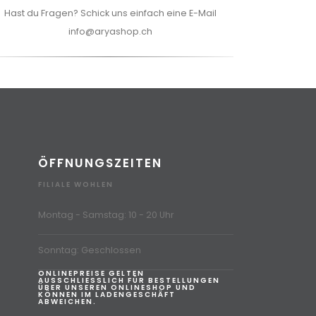
Hast du Fragen? Schick uns einfach eine E-Mail
info@aryashop.ch
ÖFFNUNGSZEITEN
FILIALE WOHLEN
Montag - Samstag: 10 - 20 Uhr
Sonntag: Geschlossen
ONLINEPREISE GELTEN
AUSSCHLIESSLICH FÜR BESTELLUNGEN
ÜBER UNSEREN ONLINESHOP UND
KÖNNEN IM LADENGESCHÄFT
ABWEICHEN.