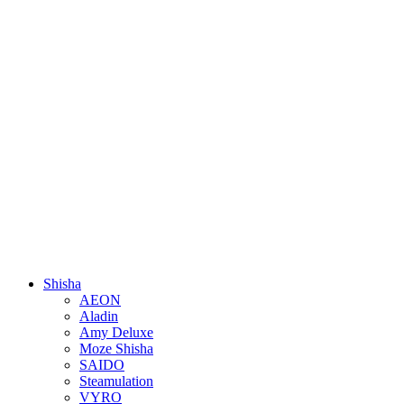
Shisha
AEON
Aladin
Amy Deluxe
Moze Shisha
SAIDO
Steamulation
VYRO