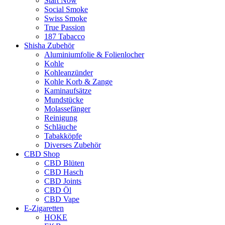
Start Now
Social Smoke
Swiss Smoke
True Passion
187 Tabacco
Shisha Zubehör
Aluminiumfolie & Folienlocher
Kohle
Kohleanzünder
Kohle Korb & Zange
Kaminaufsätze
Mundstücke
Molassefänger
Reinigung
Schläuche
Tabakköpfe
Diverses Zubehör
CBD Shop
CBD Blüten
CBD Hasch
CBD Joints
CBD Öl
CBD Vape
E-Zigaretten
HOKE