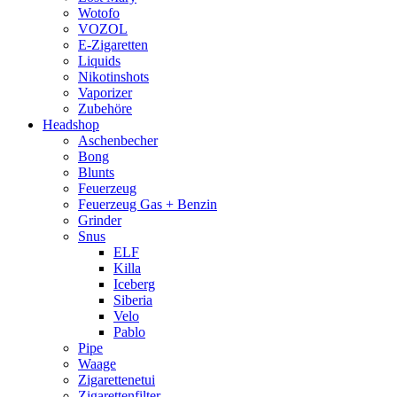
Wotofo
VOZOL
E-Zigaretten
Liquids
Nikotinshots
Vaporizer
Zubehöre
Headshop
Aschenbecher
Bong
Blunts
Feuerzeug
Feuerzeug Gas + Benzin
Grinder
Snus
ELF
Killa
Iceberg
Siberia
Velo
Pablo
Pipe
Waage
Zigarettenetui
Zigarettenfilter