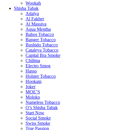
Wookah
Shisha Tabak
Adalya
Al Fakher
Al Massiva
Aqua Mentha
Babos Tobacco
Banger Tobacco
Bushido Tobacco
Cataleya Tobacco
Capital Bra Smoke
Chillma
Electro Smog
Hasso
Holster Tobacco
Hookain
Joker
MOE’S
Moloko
Nameless Tobacco
O’s Shisha Tabak
Start Now
Social Smoke
Swiss Smoke
True Passion