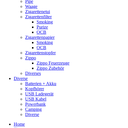
Pipe
Waage
Zigarettenetui
Zigarettenfilter
Smoking
Purize
OCB
Zigarettenpapier
Smoking
OCB
Zigarettenstopfer
Zippo
Zippo Feuerzeuge
Zippo Zubehör
Diverses
Diverse
Batterien + Akku
Kopfhörer
USB Ladegerät
USB Kabel
Powerbank
Camping
Diverse
Home