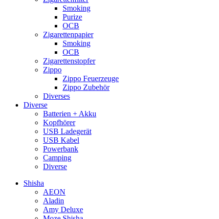
Smoking
Purize
OCB
Zigarettenpapier
Smoking
OCB
Zigarettenstopfer
Zippo
Zippo Feuerzeuge
Zippo Zubehör
Diverses
Diverse
Batterien + Akku
Kopfhörer
USB Ladegerät
USB Kabel
Powerbank
Camping
Diverse
Shisha
AEON
Aladin
Amy Deluxe
Moze Shisha