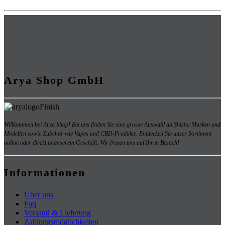
Arya Shop GmbH
Willkommen bei Arya Shop! Bei uns finden Sie eine grosse Auswahl an
Shisha Marken und
Modellen sowie Zubehör wie Vapes und CBD-Produkte.
Entdecken Sie unser Sortiment
online oder direkt in unserem Geschäft. Wir freuen uns auf Ihren Besuch!
Informationen
Über uns
Faq
Versand & Lieferung
Zahlungsmöglichkeiten