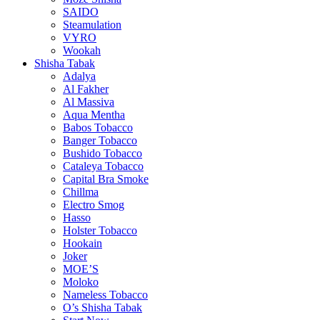
SAIDO
Steamulation
VYRO
Wookah
Shisha Tabak
Adalya
Al Fakher
Al Massiva
Aqua Mentha
Babos Tobacco
Banger Tobacco
Bushido Tobacco
Cataleya Tobacco
Capital Bra Smoke
Chillma
Electro Smog
Hasso
Holster Tobacco
Hookain
Joker
MOE’S
Moloko
Nameless Tobacco
O’s Shisha Tabak