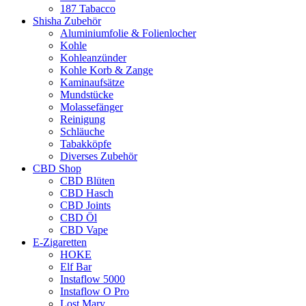
187 Tabacco
Shisha Zubehör
Aluminiumfolie & Folienlocher
Kohle
Kohleanzünder
Kohle Korb & Zange
Kaminaufsätze
Mundstücke
Molassefänger
Reinigung
Schläuche
Tabakköpfe
Diverses Zubehör
CBD Shop
CBD Blüten
CBD Hasch
CBD Joints
CBD Öl
CBD Vape
E-Zigaretten
HOKE
Elf Bar
Instaflow 5000
Instaflow O Pro
Lost Mary