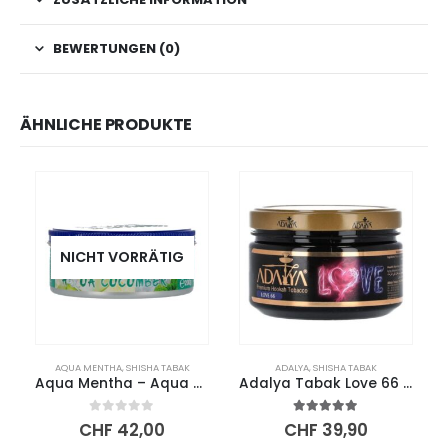
BEWERTUNGEN (0)
ÄHNLICHE PRODUKTE
NICHT VORRÄTIG
AQUA MENTHA
,
SHISHA TABAK
ADALYA
,
SHISHA TABAK
Aqua Mentha – Aqua Cucumber 200g
Adalya Tabak Love 66 200g
0
out of 5
5.00
out of 5
CHF
42,00
CHF
39,90