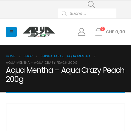
Products
search
0
CHF
0,00
HOME
SHOP
SHISHA TABAK
,
AQUA MENTHA
AQUA MENTHA – AQUA CRAZY PEACH 200G
Aqua Mentha – Aqua Crazy Peach
200g