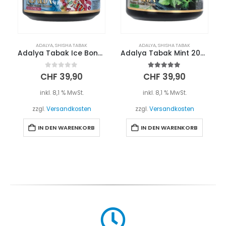
ADALYA
,
SHISHA TABAK
ADALYA
,
SHISHA TABAK
Adalya Tabak Ice Bonbon 200g
Adalya Tabak Mint 200g
0
out of 5
5.00
out of 5
CHF
39,90
CHF
39,90
inkl. 8,1 % MwSt.
inkl. 8,1 % MwSt.
zzgl.
Versandkosten
zzgl.
Versandkosten
IN DEN WARENKORB
IN DEN WARENKORB