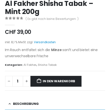
Al Fakher Shisha Tabak –
Mint 200g
( Es gibt noch keine Bewertungen. )
0
out of 5
CHF
39,00
inkl. 8,1 % MwSt.
zzgl.
Versandkosten
Im
Rauch
entfaltet
sich
die
Minze
sanft
und
bietet
eine
unverwechselbare
Frische
Kategorien:
Al Fakher
,
Shisha Tabak
IN DEN WARENKORB
BESCHREIBUNG