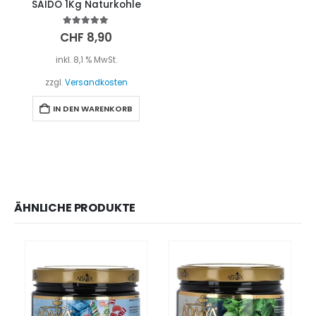
SAIDO 1Kg Naturkohle
5.00
out of 5
CHF
8,90
inkl. 8,1 % MwSt.
zzgl.
Versandkosten
IN DEN WARENKORB
ÄHNLICHE PRODUKTE