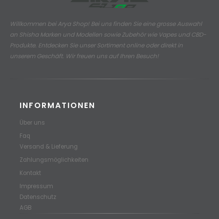
Willkommen bei Arya Shop! Bei uns finden Sie eine grosse Auswahl
an
Shisha Marken und Modellen sowie Zubehör wie Vapes und CBD-
Produkte.
Entdecken Sie unser Sortiment online oder direkt in
unserem Geschäft. Wir freuen uns auf Ihren Besuch!
INFORMATIONEN
Über uns
Faq
Versand & Lieferung
Zahlungsmöglichkeiten
Kontakt
Impressum
Datenschutz
AGB