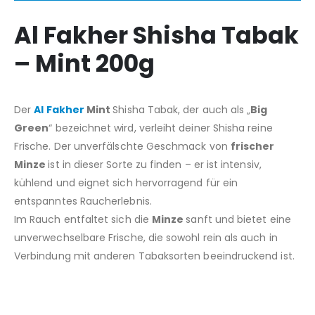
Al Fakher Shisha Tabak
– Mint 200g
Der
Al
Fakher
Mint
Shisha
Tabak,
der auch
als
„
Big
Green
“
bezeichnet
wird,
verleiht
deiner
Shisha
reine
Frische.
Der
unverfälschte
Geschmack
von
frischer
Minze
ist
in
dieser
Sorte
zu
finden
–
er
ist
intensiv,
kühlend
und
eignet
sich
hervorragend
für
ein
entspanntes
Raucherlebnis.
Im
Rauch
entfaltet
sich
die
Minze
sanft
und
bietet
eine
unverwechselbare
Frische,
die
sowohl
rein
als
auch
in
Verbindung
mit
anderen
Tabaksorten
beeindruckend
ist.