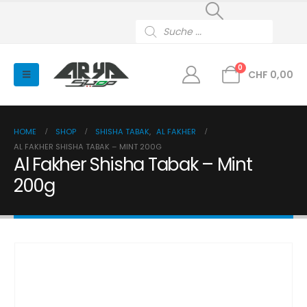
Products
search
0
CHF
0,00
HOME
SHOP
SHISHA TABAK
,
AL FAKHER
AL FAKHER SHISHA TABAK – MINT 200G
Al Fakher Shisha Tabak – Mint
200g