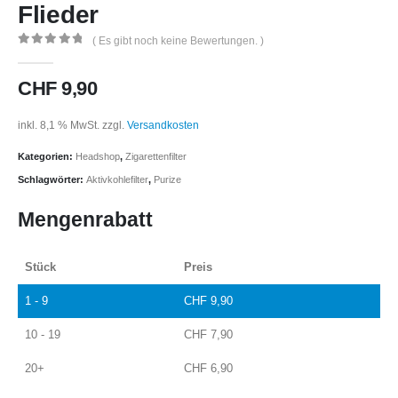
Flieder
( Es gibt noch keine Bewertungen. )
0
out of 5
CHF
9,90
inkl. 8,1 % MwSt.
zzgl.
Versandkosten
Kategorien:
Headshop
,
Zigarettenfilter
Schlagwörter:
Aktivkohlefilter
,
Purize
Mengenrabatt
Stück
Preis
1 - 9
CHF
9,90
10 - 19
CHF
7,90
20+
CHF
6,90