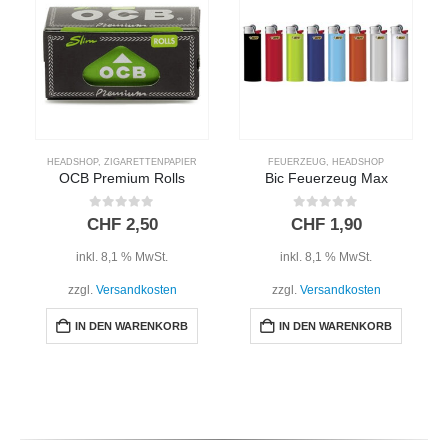
HEADSHOP
,
ZIGARETTENPAPIER
FEUERZEUG
,
HEADSHOP
OCB Premium Rolls
Bic Feuerzeug Max
0
out of 5
0
out of 5
CHF
2,50
CHF
1,90
inkl. 8,1 % MwSt.
inkl. 8,1 % MwSt.
zzgl.
Versandkosten
zzgl.
Versandkosten
IN DEN WARENKORB
IN DEN WARENKORB