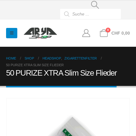
Products
search
0
CHF
0,00
HOME
SHOP
HEADSHOP
,
ZIGARETTENFILTER
50 PURIZE XTRA SLIM SIZE FLIEDER
50 PURIZE XTRA Slim Size Flieder