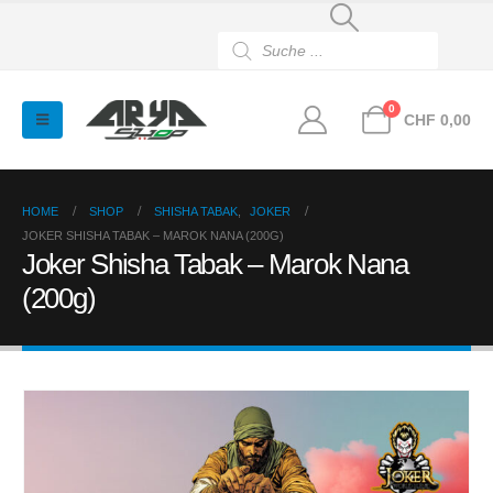
Products
search
0
CHF
0,00
HOME
SHOP
SHISHA TABAK
,
JOKER
JOKER SHISHA TABAK – MAROK NANA (200G)
Joker Shisha Tabak – Marok Nana
(200g)