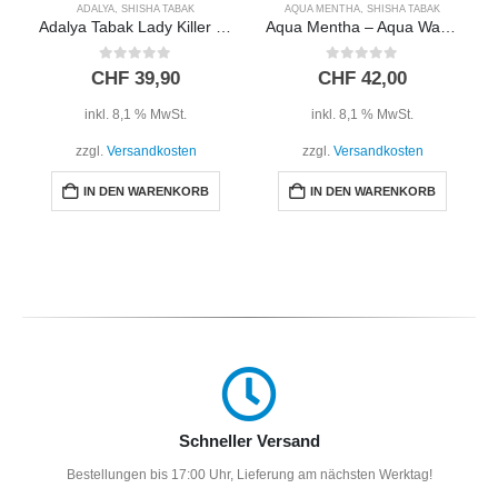
ADALYA
,
SHISHA TABAK
AQUA MENTHA
,
SHISHA TABAK
Adalya Tabak Lady Killer 200g
Aqua Mentha – Aqua Watermelon 200g
0
out of 5
0
out of 5
CHF
39,90
CHF
42,00
inkl. 8,1 % MwSt.
inkl. 8,1 % MwSt.
zzgl.
Versandkosten
zzgl.
Versandkosten
IN DEN WARENKORB
IN DEN WARENKORB
Schneller Versand
Bestellungen bis 17:00 Uhr, Lieferung am nächsten Werktag!