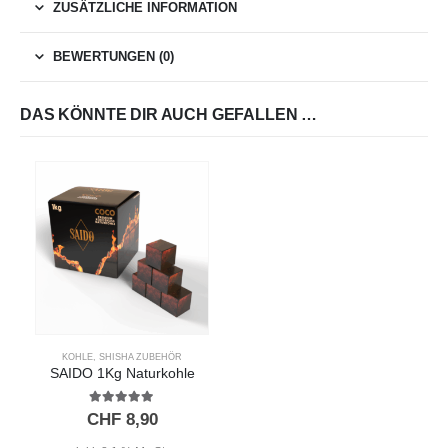
ZUSÄTZLICHE INFORMATION
BEWERTUNGEN (0)
DAS KÖNNTE DIR AUCH GEFALLEN …
KOHLE
,
SHISHA ZUBEHÖR
SAIDO 1Kg Naturkohle
5.00
out of 5
CHF
8,90