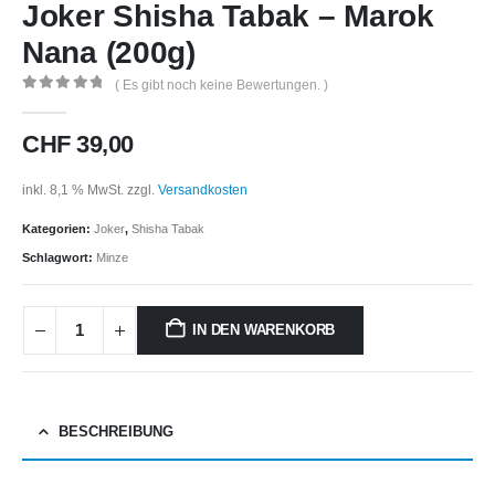
Joker Shisha Tabak – Marok
Nana (200g)
( Es gibt noch keine Bewertungen. )
0
out of 5
CHF
39,00
inkl. 8,1 % MwSt.
zzgl.
Versandkosten
Kategorien:
Joker
,
Shisha Tabak
Schlagwort:
Minze
IN DEN WARENKORB
BESCHREIBUNG