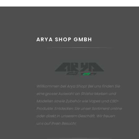
ARYA SHOP GMBH
Willkommen bei Arya Shop! Bei uns finden Sie
eine grosse Auswahl an
Shisha Marken und
Modellen sowie Zubehör wie Vapes und CBD-
Produkte.
Entdecken Sie unser Sortiment online
oder direkt in unserem Geschäft. Wir freuen
uns auf Ihren Besuch!