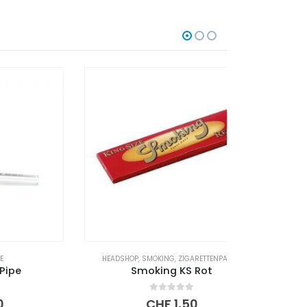
HEADSHOP
,
SMOKING
,
ZIGARETTENPAPIER
FE
Smoking KS Rot
Bic
0
out of 5
CHF
1,50