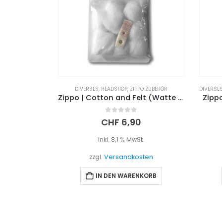
DIVERSES
,
HEADSHOP
,
ZIPPO ZUBEHÖR
DIVERSE
Zippo | Cotton and Felt (Watte und Filz)
Zippo
0
out of 5
CHF
6,90
inkl. 8,1 % MwSt.
zzgl.
Versandkosten
IN DEN WARENKORB