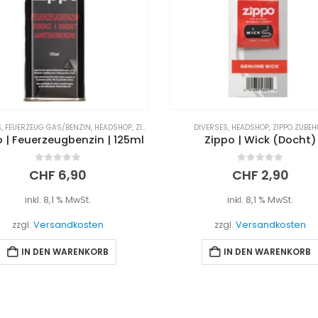
S
,
FEUERZEUG GAS/BENZIN
,
HEADSHOP
,
ZIPPO ZUBEHÖR
DIVERSES
,
HEADSHOP
,
ZIPPO ZUBE
 | Feuerzeugbenzin | 125ml
Zippo | Wick (Docht)
0
out of 5
0
out of 5
CHF
6,90
CHF
2,90
inkl. 8,1 % MwSt.
inkl. 8,1 % MwSt.
zzgl.
Versandkosten
zzgl.
Versandkosten
IN DEN WARENKORB
IN DEN WARENKORB