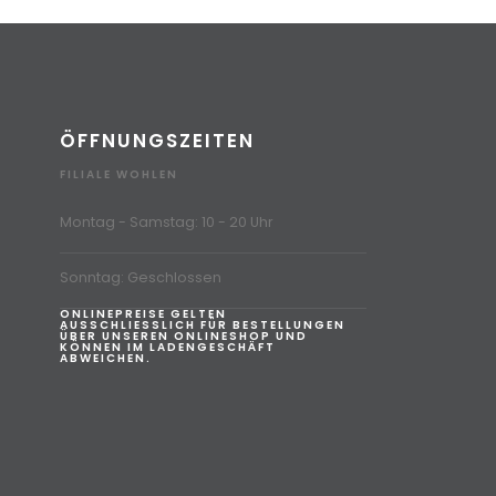
ÖFFNUNGSZEITEN
FILIALE WOHLEN
Montag - Samstag: 10 - 20 Uhr
Sonntag: Geschlossen
ONLINEPREISE GELTEN
AUSSCHLIESSLICH FÜR BESTELLUNGEN
ÜBER UNSEREN ONLINESHOP UND
KÖNNEN IM LADENGESCHÄFT
ABWEICHEN.