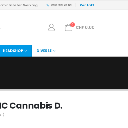
s am nächsten Werktag.
056 555 43 63
Kontakt
0
CHF
0,00
HEADSHOP
DIVERSE
HC Cannabis D.
. )