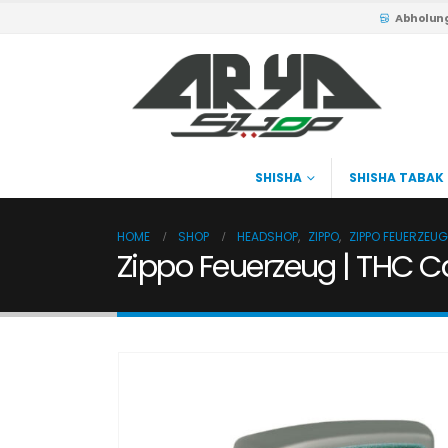
Abholun
SHISHA
SHISHA TABAK
HOME
SHOP
HEADSHOP
,
ZIPPO
,
ZIPPO FEUERZEUG
Zippo Feuerzeug | THC C