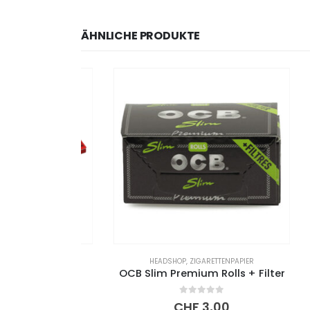
ÄHNLICHE PRODUKTE
ETTENPAPIER
HEADSHOP
,
ZIGARETTENPAPIER
luxe
OCB Slim Premium Rolls + Filter
0
out of 5
CHF
3,00