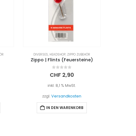
HÖR
DIVERSES
,
HEADSHOP
,
ZIPPO ZUBEHÖR
Zippo | Flints (Feuersteine)
0
out of 5
CHF
2,90
inkl. 8,1 % MwSt.
zzgl.
Versandkosten
IN DEN WARENKORB