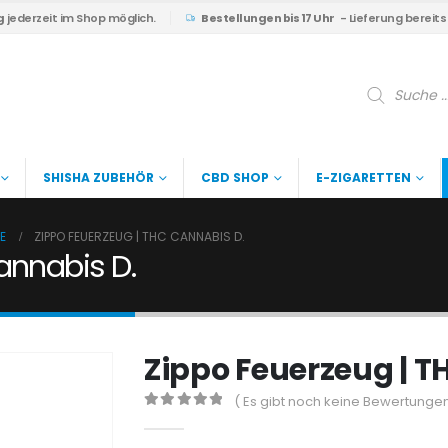
g
jederzeit im Shop möglich.
Bestellungen bis 17 Uhr
- Lieferung bereit
Products
search
SHISHA ZUBEHÖR
CBD SHOP
E-ZIGARETTEN
E
ZIPPO FEUERZEUG | THC CANNABIS D.
annabis D.
Zippo Feuerzeug | T
( Es gibt noch keine Bewertungen
0
out of 5