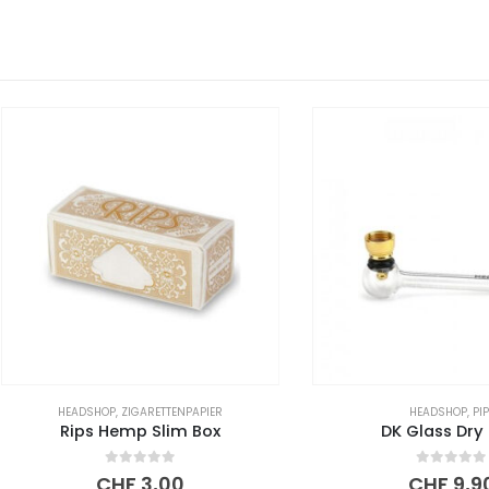
HEADSHOP
,
ZIGARETTENPAPIER
HEADSHOP
,
PIPE
Rips Hemp Slim Box
DK Glass Dry Pipe
0
out of 5
0
out of 5
CHF
3,00
CHF
9,90