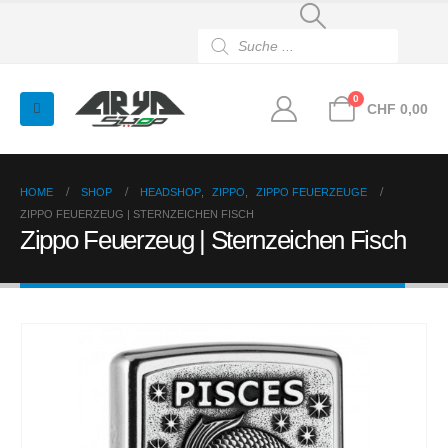
Products
search
0
CHF
0,00
HOME
SHOP
HEADSHOP
,
ZIPPO
,
ZIPPO FEUERZEUGE
ZIPPO FEUERZEUG | STERNZEICHEN FISCH
Zippo Feuerzeug | Sternzeichen Fisch