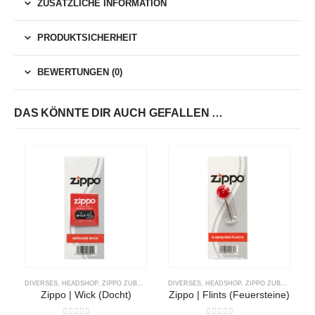
ZUSÄTZLICHE INFORMATION
PRODUKTSICHERHEIT
BEWERTUNGEN (0)
DAS KÖNNTE DIR AUCH GEFALLEN …
DIVERSES
,
HEADSHOP
,
ZIPPO ZUBEHÖR
DIVERSES
,
HEADSHOP
,
ZIPPO ZUBEHÖR
Zippo | Wick (Docht)
Zippo | Flints (Feuersteine)