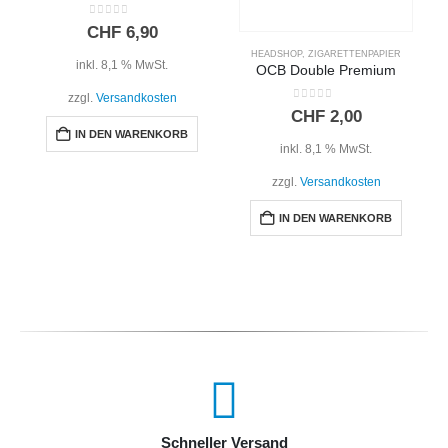
0
out of 5
CHF
6,90
HEADSHOP
,
ZIGARETTENPAPIER
inkl. 8,1 % MwSt.
OCB Double Premium
zzgl.
Versandkosten
0
out of 5
CHF
2,00
IN DEN WARENKORB
inkl. 8,1 % MwSt.
zzgl.
Versandkosten
IN DEN WARENKORB
Schneller Versand