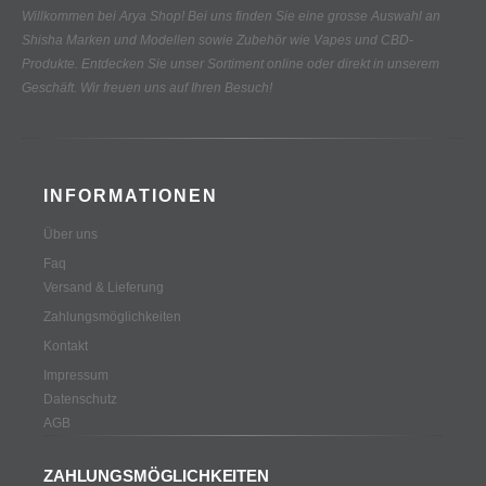
Willkommen bei Arya Shop! Bei uns finden Sie eine grosse Auswahl an
Shisha Marken und Modellen sowie Zubehör wie Vapes und CBD-
Produkte.
Entdecken Sie unser Sortiment online oder direkt in unserem
Geschäft. Wir freuen uns auf Ihren Besuch!
INFORMATIONEN
Über uns
Faq
Versand & Lieferung
Zahlungsmöglichkeiten
Kontakt
Impressum
Datenschutz
AGB
ZAHLUNGSMÖGLICHKEITEN