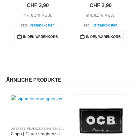
0
out of 5
0
out of 5
CHF
2,90
CHF
2,90
inkl. 8,1 % MwSt.
inkl. 8,1 % MwSt.
zzgl.
Versandkosten
zzgl.
Versandkosten
IN DEN WARENKORB
IN DEN WARENKORB
ÄHNLICHE PRODUKTE
DIVERSES
,
FEUERZEUG GAS/BENZIN
,
HEADSHOP
,
ZIPPO ZUBEHÖR
Zippo | Feuerzeugbenzin | 125ml