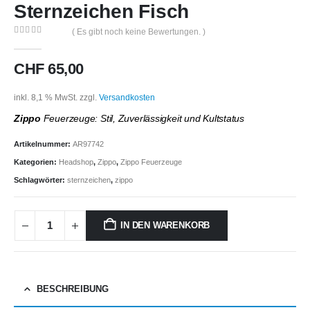
Sternzeichen Fisch
( Es gibt noch keine Bewertungen. )
0
out of 5
CHF
65,00
inkl. 8,1 % MwSt.
zzgl.
Versandkosten
Zippo
Feuerzeuge: Stil, Zuverlässigkeit und Kultstatus
Artikelnummer:
AR97742
Kategorien:
Headshop
,
Zippo
,
Zippo Feuerzeuge
Schlagwörter:
sternzeichen
,
zippo
IN DEN WARENKORB
BESCHREIBUNG