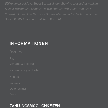
Willkommen bei Arya Shop! Bei uns finden Sie eine grosse Auswahl an
Shisha Marken und Modellen sowie Zubehör wie Vapes und CBD-
Produkte.
Entdecken Sie unser Sortiment online oder direkt in unserem
Geschäft. Wir freuen uns auf Ihren Besuch!
INFORMATIONEN
Über uns
Faq
Versand & Lieferung
Zahlungsmöglichkeiten
Kontakt
Impressum
Datenschutz
AGB
ZAHLUNGSMÖGLICHKEITEN