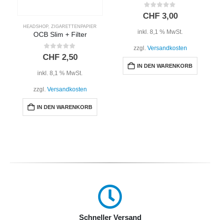
0
out of 5
CHF
3,00
HEADSHOP
,
ZIGARETTENPAPIER
inkl. 8,1 % MwSt.
OCB Slim + Filter
zzgl.
Versandkosten
0
out of 5
CHF
2,50
IN DEN WARENKORB
inkl. 8,1 % MwSt.
zzgl.
Versandkosten
IN DEN WARENKORB
Schneller Versand