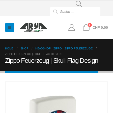
Products
search
0
CHF
0,00
HOME
SHOP
HEADSHOP
,
ZIPPO
,
ZIPPO FEUERZEUGE
ZIPPO FEUERZEUG | SKULL FLAG DESIGN
Zippo Feuerzeug | Skull Flag Design