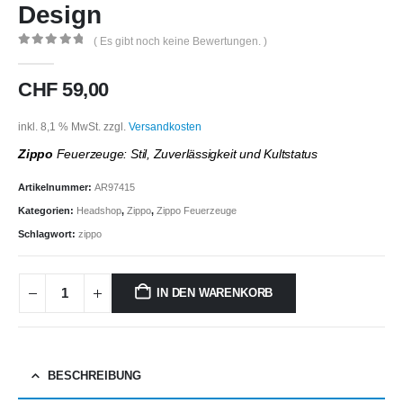
Design
( Es gibt noch keine Bewertungen. )
0
out of 5
CHF
59,00
inkl. 8,1 % MwSt.
zzgl.
Versandkosten
Zippo
Feuerzeuge: Stil, Zuverlässigkeit und Kultstatus
Artikelnummer:
AR97415
Kategorien:
Headshop
,
Zippo
,
Zippo Feuerzeuge
Schlagwort:
zippo
IN DEN WARENKORB
BESCHREIBUNG