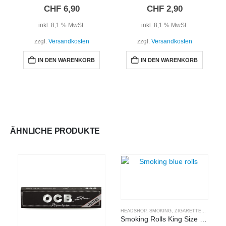
0
out of 5
0
out of 5
CHF
6,90
CHF
2,90
inkl. 8,1 % MwSt.
inkl. 8,1 % MwSt.
zzgl.
Versandkosten
zzgl.
Versandkosten
IN DEN WARENKORB
IN DEN WARENKORB
ÄHNLICHE PRODUKTE
HEADSHOP
,
SMOKING
,
ZIGARETTENPAPIER
Smoking Rolls King Size Blau