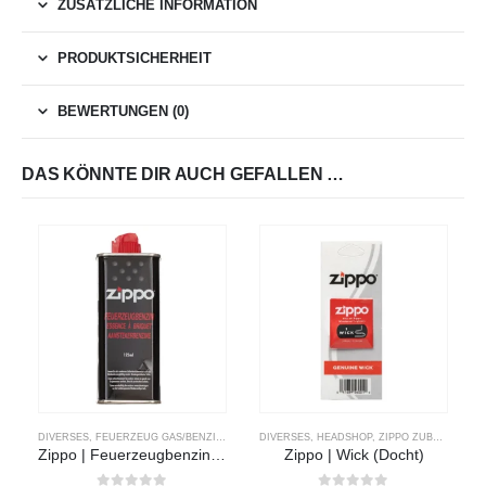
ZUSÄTZLICHE INFORMATION
PRODUKTSICHERHEIT
BEWERTUNGEN (0)
DAS KÖNNTE DIR AUCH GEFALLEN …
DIVERSES
,
FEUERZEUG GAS/BENZIN
,
HEADSHOP
DIVERSES
,
ZIPPO ZUBEHÖR
,
HEADSHOP
,
ZIPPO ZUBEHÖR
Zippo | Feuerzeugbenzin | 125ml
Zippo | Wick (Docht)