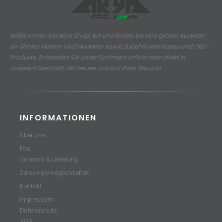
Willkommen bei Arya Shop! Bei uns finden Sie eine grosse Auswahl
an
Shisha Marken und Modellen sowie Zubehör wie Vapes und CBD-
Produkte.
Entdecken Sie unser Sortiment online oder direkt in
unserem Geschäft. Wir freuen uns auf Ihren Besuch!
INFORMATIONEN
Über uns
Faq
Versand & Lieferung
Zahlungsmöglichkeiten
Kontakt
Impressum
Datenschutz
AGB