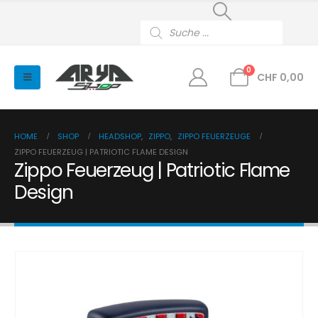
Products
search
0
CHF
0,00
HOME
SHOP
HEADSHOP
,
ZIPPO
,
ZIPPO FEUERZEUGE
ZIPPO FEUERZEUG | PATRIOTIC FLAME DESIGN
Zippo Feuerzeug | Patriotic Flame
Design