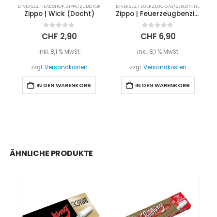
DIVERSES
,
HEADSHOP
,
ZIPPO ZUBEHÖR
DIVERSES
,
FEUERZEUG GAS/BENZIN
,
HEADSHOP
Zippo | Wick (Docht)
Zippo | Feuerzeugbenzin | 125ml
0
out of 5
0
out of 5
CHF
2,90
CHF
6,90
inkl. 8,1 % MwSt.
inkl. 8,1 % MwSt.
zzgl.
Versandkosten
zzgl.
Versandkosten
IN DEN WARENKORB
IN DEN WARENKORB
ÄHNLICHE PRODUKTE