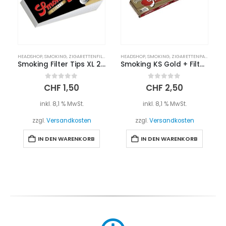
HEADSHOP
,
SMOKING
,
ZIGARETTENFILTER
HEADSHOP
,
SMOKING
,
ZIGARETTENPAPIER
Smoking Filter Tips XL 25mm
Smoking KS Gold + Filter Tips
0
out of 5
0
out of 5
CHF
1,50
CHF
2,50
inkl. 8,1 % MwSt.
inkl. 8,1 % MwSt.
zzgl.
Versandkosten
zzgl.
Versandkosten
IN DEN WARENKORB
IN DEN WARENKORB