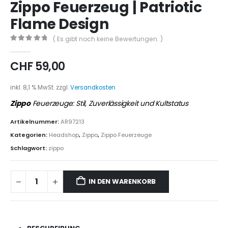
Zippo Feuerzeug | Patriotic
Flame Design
( Es gibt noch keine Bewertungen. )
0
out of 5
CHF
59,00
inkl. 8,1 % MwSt.
zzgl.
Versandkosten
Zippo
Feuerzeuge: Stil, Zuverlässigkeit und Kultstatus
Artikelnummer:
AR97213
Kategorien:
Headshop
,
Zippo
,
Zippo Feuerzeuge
Schlagwort:
zippo
IN DEN WARENKORB