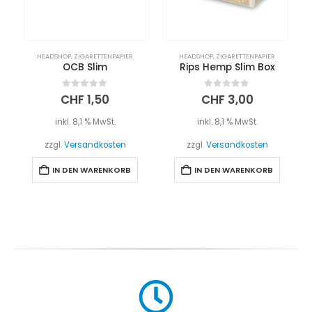
HEADSHOP
,
ZIGARETTENPAPIER
HEADSHOP
,
ZIGARETTENPAPIER
OCB Slim
Rips Hemp Slim Box
0
out of 5
0
out of 5
CHF
1,50
CHF
3,00
inkl. 8,1 % MwSt.
inkl. 8,1 % MwSt.
zzgl.
Versandkosten
zzgl.
Versandkosten
IN DEN WARENKORB
IN DEN WARENKORB