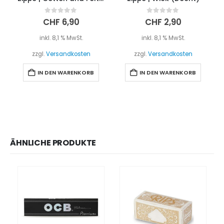
0
out of 5
0
out of 5
CHF
6,90
CHF
2,90
inkl. 8,1 % MwSt.
inkl. 8,1 % MwSt.
zzgl.
Versandkosten
zzgl.
Versandkosten
IN DEN WARENKORB
IN DEN WARENKORB
ÄHNLICHE PRODUKTE