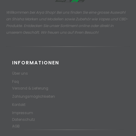
Willkommen bei Arya Shop! Bei uns finden Sie eine grosse Auswahl
an
Shisha Marken und Modellen sowie Zubehör wie Vapes und CBD-
Produkte.
Entdecken Sie unser Sortiment online oder direkt in
unserem Geschäft. Wir freuen uns auf Ihren Besuch!
INFORMATIONEN
Über uns
Faq
Versand & Lieferung
Zahlungsmöglichkeiten
Kontakt
Impressum
Datenschutz
AGB