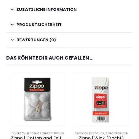
ZUSÄTZLICHE INFORMATION
PRODUKTSICHERHEIT
BEWERTUNGEN (0)
DAS KÖNNTE DIR AUCH GEFALLEN …
DIVERSES
,
HEADSHOP
,
ZIPPO ZUBEHÖR
DIVERSES
,
HEADSHOP
,
ZIPPO ZUBEHÖR
Zippo | Cotton and Felt (Watte und Filz)
Zippo | Wick (Docht)