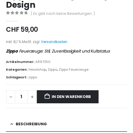
Design
( Es gibt noch keine Bewertungen. )
0
out of 5
CHF
59,00
inkl. 8,1 % MwSt.
zzgl.
Versandkosten
Zippo
Feuerzeuge: Stil, Zuverlässigkeit und Kultstatus
Artikelnummer:
AR97350
Kategorien:
Headshop
,
Zippo
,
Zippo Feuerzeuge
Schlagwort:
zippo
IN DEN WARENKORB
BESCHREIBUNG