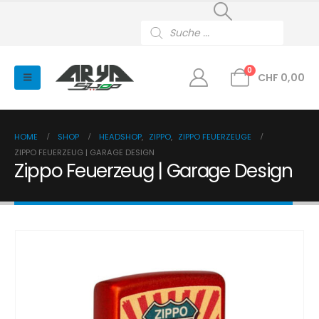
Products
search
0
CHF
0,00
HOME
SHOP
HEADSHOP
,
ZIPPO
,
ZIPPO FEUERZEUGE
ZIPPO FEUERZEUG | GARAGE DESIGN
Zippo Feuerzeug | Garage Design