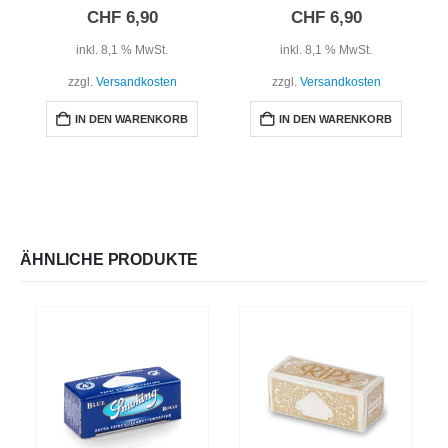
0
out of 5
0
out of 5
CHF
6,90
CHF
6,90
inkl. 8,1 % MwSt.
inkl. 8,1 % MwSt.
zzgl.
Versandkosten
zzgl.
Versandkosten
IN DEN WARENKORB
IN DEN WARENKORB
ÄHNLICHE PRODUKTE