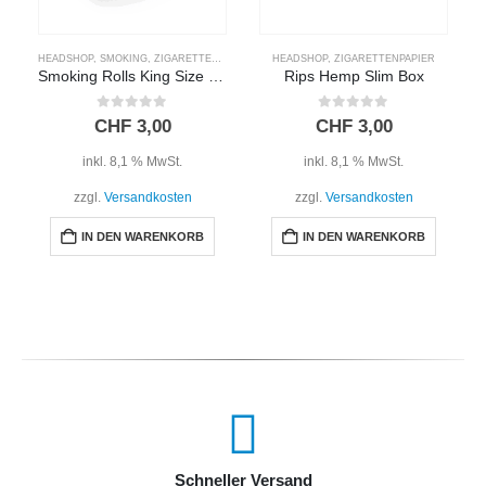
HEADSHOP
,
SMOKING
,
ZIGARETTENPAPIER
HEADSHOP
,
ZIGARETTENPAPIER
Smoking Rolls King Size Blau
Rips Hemp Slim Box
0
out of 5
0
out of 5
CHF
3,00
CHF
3,00
inkl. 8,1 % MwSt.
inkl. 8,1 % MwSt.
zzgl.
Versandkosten
zzgl.
Versandkosten
IN DEN WARENKORB
IN DEN WARENKORB
Schneller Versand