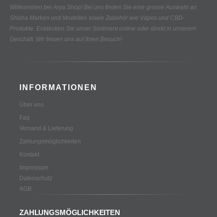
Willkommen bei Arya Shop! Bei uns finden Sie eine grosse Auswahl an
Shisha Marken und Modellen sowie Zubehör wie Vapes und CBD-
Produkte.
Entdecken Sie unser Sortiment online oder direkt in unserem
Geschäft. Wir freuen uns auf Ihren Besuch!
INFORMATIONEN
Über uns
Faq
Versand & Lieferung
Zahlungsmöglichkeiten
Kontakt
Impressum
Datenschutz
AGB
ZAHLUNGSMÖGLICHKEITEN