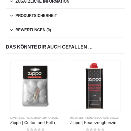
ZUSÄTZLICHE INFORMATION
PRODUKTSICHERHEIT
BEWERTUNGEN (0)
DAS KÖNNTE DIR AUCH GEFALLEN …
DIVERSES
,
HEADSHOP
,
ZIPPO ZUBEHÖR
DIVERSES
,
FEUERZEUG GAS/BENZIN
,
HEADS
Zippo | Cotton and Felt (Watte und Filz)
Zippo | Feuerzeugbenzin | 125ml