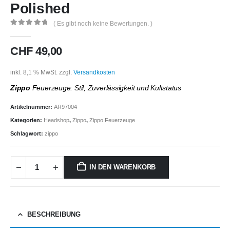
Polished
( Es gibt noch keine Bewertungen. )
0
out of 5
CHF
49,00
inkl. 8,1 % MwSt.
zzgl.
Versandkosten
Zippo
Feuerzeuge: Stil, Zuverlässigkeit und Kultstatus
Artikelnummer:
AR97004
Kategorien:
Headshop
,
Zippo
,
Zippo Feuerzeuge
Schlagwort:
zippo
IN DEN WARENKORB
BESCHREIBUNG