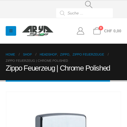
Products
search
0
CHF
0,00
HOME
SHOP
HEADSHOP
,
ZIPPO
,
ZIPPO FEUERZEUGE
ZIPPO FEUERZEUG | CHROME POLISHED
Zippo Feuerzeug | Chrome Polished