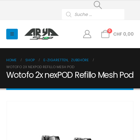
Products
search
0
CHF
0,00
HOME
SHOP
E-ZIGARETTEN
,
ZUBEHÖRE
WOTOFO 2X NEXPOD REFILLO MESH POD
Wotofo 2x nexPOD Refillo Mesh Pod