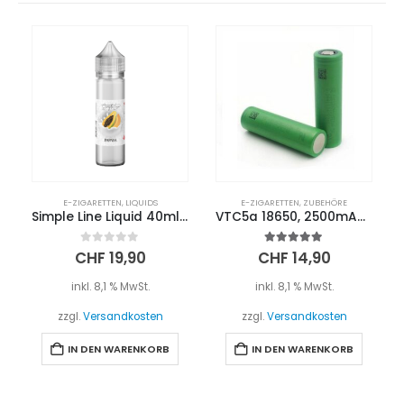
E-ZIGARETTEN
,
LIQUIDS
E-ZIGARETTEN
,
ZUBEHÖRE
Simple Line Liquid 40ml – PAPAYA
VTC5a 18650, 2500mAh Batterie
0
out of 5
5.00
out of 5
CHF
19,90
CHF
14,90
inkl. 8,1 % MwSt.
inkl. 8,1 % MwSt.
zzgl.
Versandkosten
zzgl.
Versandkosten
IN DEN WARENKORB
IN DEN WARENKORB