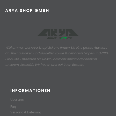
ARYA SHOP GMBH
Willkommen bei Arya Shop! Bei uns finden Sie eine grosse Auswahl
an
Shisha Marken und Modellen sowie Zubehör wie Vapes und CBD-
Produkte.
Entdecken Sie unser Sortiment online oder direkt in
unserem Geschäft. Wir freuen uns auf Ihren Besuch!
INFORMATIONEN
Über uns
Faq
Versand & Lieferung