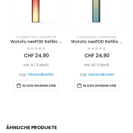
E-ZIGARETTEN
,
E-ZIGARETTEN
E-ZIGARETTEN
,
E-ZIGARETTEN
Wotofo nexPOD Refillo Kit | Fiery Sunrise
Wotofo nexPOD Refillo Kit | Blue Gold
0
out of 5
0
out of 5
CHF
24,90
CHF
24,90
inkl. 8,1 % MwSt.
inkl. 8,1 % MwSt.
zzgl.
Versandkosten
zzgl.
Versandkosten
IN DEN WARENKORB
IN DEN WARENKORB
ÄHNLICHE PRODUKTE