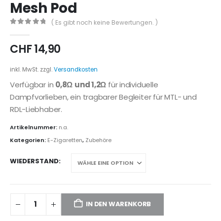
Mesh Pod
( Es gibt noch keine Bewertungen. )
0
out of 5
CHF
14,90
inkl. MwSt.
zzgl.
Versandkosten
Verfügbar in
0,8Ω
und 1,2Ω
für individuelle
Dampfvorlieben, ein tragbarer Begleiter für MTL- und
RDL-Liebhaber.
Artikelnummer:
n.a.
Kategorien:
E-Zigaretten
,
Zubehöre
WIEDERSTAND
IN DEN WARENKORB