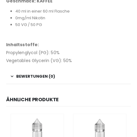
Geschmack: KAFFEE
40 ml in einer 60 ml Flasche
0mg/ml Nikotin
50 VG / 50 PG
Inhaltsstoffe:
Propylenglycol (PG): 50%
Vegetables Glycerin (VG): 50%
BEWERTUNGEN (0)
ÄHNLICHE PRODUKTE