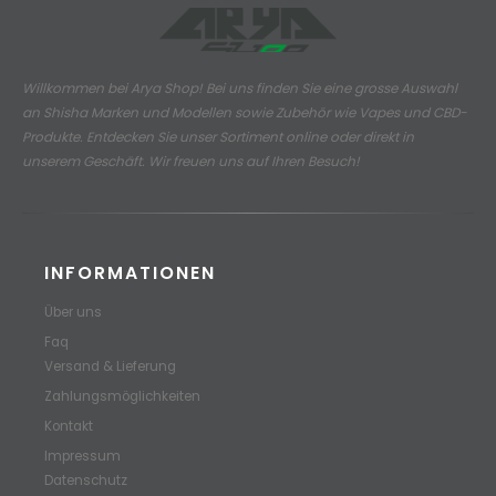
Willkommen bei Arya Shop! Bei uns finden Sie eine grosse Auswahl
an
Shisha Marken und Modellen sowie Zubehör wie Vapes und CBD-
Produkte.
Entdecken Sie unser Sortiment online oder direkt in
unserem Geschäft. Wir freuen uns auf Ihren Besuch!
INFORMATIONEN
Über uns
Faq
Versand & Lieferung
Zahlungsmöglichkeiten
Kontakt
Impressum
Datenschutz