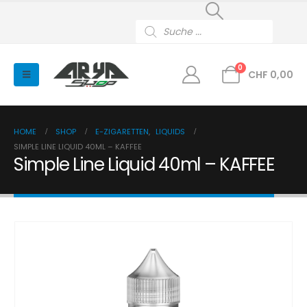
Products
search
0
CHF
0,00
HOME
SHOP
E-ZIGARETTEN
,
LIQUIDS
SIMPLE LINE LIQUID 40ML – KAFFEE
Simple Line Liquid 40ml – KAFFEE