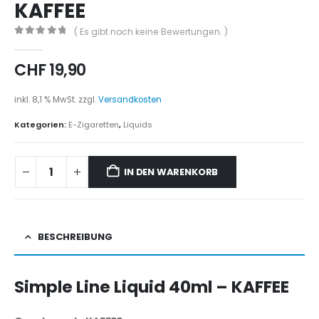
KAFFEE
( Es gibt noch keine Bewertungen. )
0
out of 5
CHF
19,90
inkl. 8,1 % MwSt.
zzgl.
Versandkosten
Kategorien:
E-Zigaretten
,
Liquids
IN DEN WARENKORB
BESCHREIBUNG
Simple Line Liquid 40ml – KAFFEE