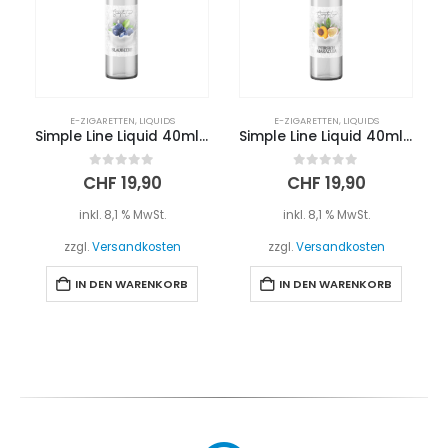
E-ZIGARETTEN
,
LIQUIDS
E-ZIGARETTEN
,
LIQUIDS
Simple Line Liquid 40ml – BLAUBEERE
Simple Line Liquid 40ml – PFIRSICH MARACUJA
0
out of 5
0
out of 5
CHF
19,90
CHF
19,90
inkl. 8,1 % MwSt.
inkl. 8,1 % MwSt.
zzgl.
Versandkosten
zzgl.
Versandkosten
IN DEN WARENKORB
IN DEN WARENKORB