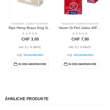
HEADSHOP
,
ZIGARETTENPAPIER
HEADSHOP
,
ZIGARETTENFILTER
Rips Hemp Braun King Size
Vauen Dr.Perl Jubox 40Filter
0
out of 5
0
out of 5
CHF
3,00
CHF
7,90
inkl. 8,1 % MwSt.
inkl. 8,1 % MwSt.
zzgl.
Versandkosten
zzgl.
Versandkosten
IN DEN WARENKORB
IN DEN WARENKORB
ÄHNLICHE PRODUKTE