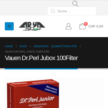
Products
search
0
CHF
0,00
HOME
SHOP
HEADSHOP
,
ZIGARETTENFILTER
VAUEN DR.PERL JUBOX 100FILTER
Vauen Dr.Perl Jubox 100Filter