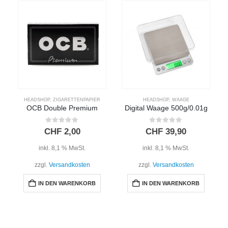
HEADSHOP
,
ZIGARETTENPAPIER
HEADSHOP
,
WAAGE
OCB Double Premium
Digital Waage 500g/0.01g
0
out of 5
0
out of 5
CHF
2,00
CHF
39,90
inkl. 8,1 % MwSt.
inkl. 8,1 % MwSt.
zzgl.
Versandkosten
zzgl.
Versandkosten
IN DEN WARENKORB
IN DEN WARENKORB