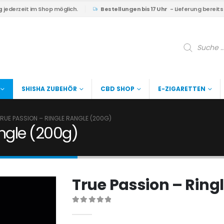
g
jederzeit im Shop möglich.
Bestellungen bis 17 Uhr
- Lieferung bereit
Products
search
SHISHA ZUBEHÖR
CBD SHOP
E-ZIGARETTEN
RUE PASSION – RINGLE RANGLE (200G)
angle (200g)
True Passion – Ring
0
out of 5