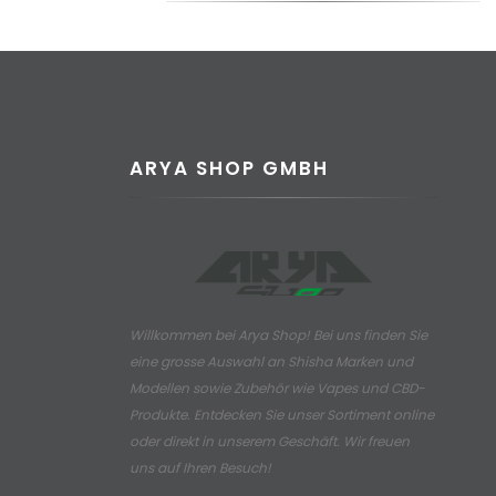
ARYA SHOP GMBH
Willkommen bei Arya Shop! Bei uns finden Sie
eine grosse Auswahl an
Shisha Marken und
Modellen sowie Zubehör wie Vapes und CBD-
Produkte.
Entdecken Sie unser Sortiment online
oder direkt in unserem Geschäft. Wir freuen
uns auf Ihren Besuch!