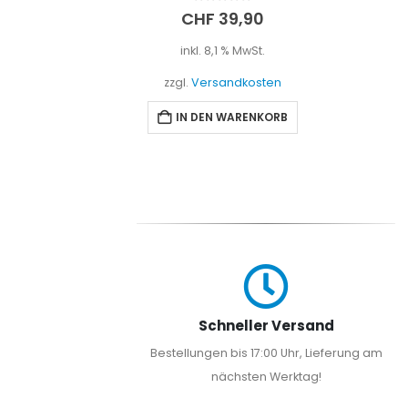
0
out of 5
0
CHF
39,90
t.
inkl. 8,1 % MwSt.
sten
zzgl.
Versandkosten
EN
IN DEN WARENKORB
Schneller Versand
Bestellungen bis 17:00 Uhr, Lieferung am
nächsten Werktag!