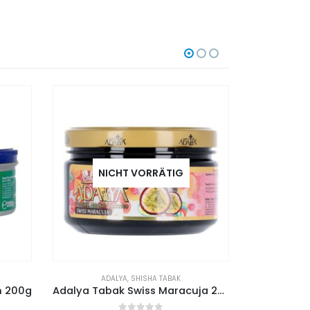
NICHT VORRÄTIG
NI
ADALYA
,
SHISHA TABAK
AQUA 
n 200g
Adalya Tabak Swiss Maracuja 200g