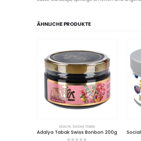
ÄHNLICHE PRODUKTE
TIG
 TABAK
ADALYA
,
SHISHA TABAK
Aqua Mentha – Aqua Blueberry 200g
Adalya Tabak Swiss Bonbon 200g