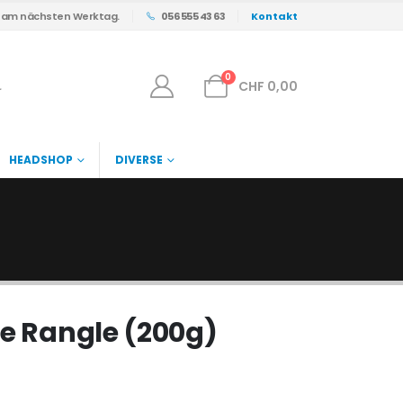
s am nächsten Werktag.
056 555 43 63
Kontakt
0
CHF
0,00
HEADSHOP
DIVERSE
le Rangle (200g)