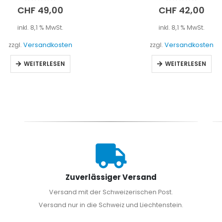
0
out of 5
0
out of 5
CHF
49,00
CHF
42,00
inkl. 8,1 % MwSt.
inkl. 8,1 % MwSt.
zzgl.
Versandkosten
zzgl.
Versandkosten
WEITERLESEN
WEITERLESEN
Zuverlässiger Versand
Versand mit der Schweizerischen Post.
Versand nur in die Schweiz und Liechtenstein.