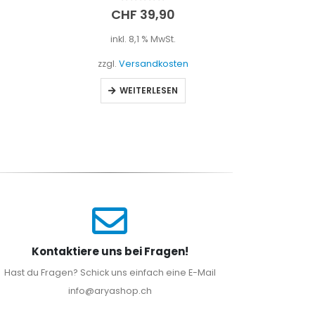
0
out of 5
CHF
39,90
inkl. 8,1 % MwSt.
i
zzgl.
Versandkosten
zzgl
WEITERLESEN
Kontaktiere uns bei Fragen!
Hast du Fragen? Schick uns einfach eine E-Mail
info@aryashop.ch