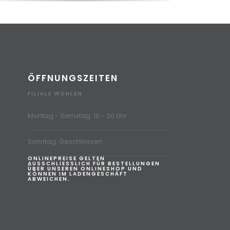
ÖFFNUNGSZEITEN
FILIALE WOHLEN
Montag - Samstag: 10 - 20 Uhr
Sonntag: Geschlossen
ONLINEPREISE GELTEN
AUSSCHLIESSLICH FÜR BESTELLUNGEN
ÜBER UNSEREN ONLINESHOP UND
KÖNNEN IM LADENGESCHÄFT
ABWEICHEN.