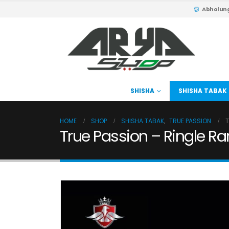
Abholun
SHISHA
SHISHA TABAK
HOME
SHOP
SHISHA TABAK
,
TRUE PASSION
T
True Passion – Ringle R