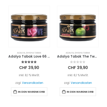
ADALYA
,
SHISHA TABAK
ADALYA
,
SHISHA TABAK
Adalya Tabak Love 66 200g
Adalya Tabak The Two Apples 200g
5.00
out of 5
0
out of 5
CHF
39,90
CHF
39,90
inkl. 8,1 % MwSt.
inkl. 8,1 % MwSt.
zzgl.
Versandkosten
zzgl.
Versandkosten
IN DEN WARENKORB
IN DEN WARENKORB