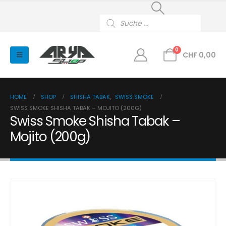
Products
search
0
CHF
0,00
HOME
SHOP
SHISHA TABAK
,
SWISS SMOKE
SWISS SMOKE SHISHA TABAK – MOJITO (200G)
Swiss Smoke Shisha Tabak –
Mojito (200g)