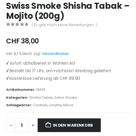
Swiss Smoke Shisha Tabak –
Mojito (200g)
( Es gibt noch keine Bewertungen. )
0
out of 5
CHF
38,00
inkl. 8,1 % MwSt.
zzgl.
Versandkosten
√
sofort abholbereit in Wohlen AG
√
Bestellt bis 17 Uhr, am nächsten Werktag geliefert
√
Kostenlose Lieferung ab CHF 99.90
Artikelnummer:
SM25
Kategorien:
Shisha Tabak
,
Swiss Smoke
Schlagwörter:
Cocktail
,
Limette
,
Minze
IN DEN WARENKORB