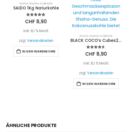
KOHLE
,
SHISHA ZUBEHÖR
SAIDO 1Kg Naturkohle
5.00
out of 5
CHF
8,90
inkl. 8,1 % MwSt.
KOHLE
,
SHISHA ZUBEHÖR
BLACK COCO’s Cubes26 1kg
zzgl.
Versandkosten
IN DEN WARENKORB
4.50
out of 5
CHF
8,90
inkl. 8,1 % MwSt.
zzgl.
Versandkosten
IN DEN WARENKORB
ÄHNLICHE PRODUKTE