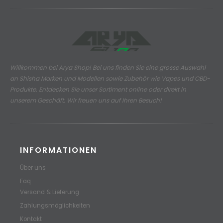
Willkommen bei Arya Shop! Bei uns finden Sie eine grosse Auswahl
an
Shisha Marken und Modellen sowie Zubehör wie Vapes und CBD-
Produkte.
Entdecken Sie unser Sortiment online oder direkt in
unserem Geschäft. Wir freuen uns auf Ihren Besuch!
INFORMATIONEN
Über uns
Faq
Versand & Lieferung
Zahlungsmöglichkeiten
Kontakt