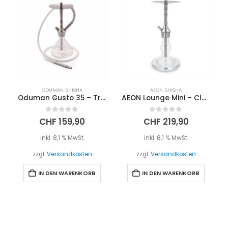
ODUMAN
,
SHISHA
AEON
,
SHISHA
Oduman Gusto 35 – Transparent
AEON Lounge Mini – Clear
0
out of 5
0
out of 5
CHF
159,90
CHF
219,90
inkl. 8,1 % MwSt.
inkl. 8,1 % MwSt.
zzgl.
Versandkosten
zzgl.
Versandkosten
IN DEN WARENKORB
IN DEN WARENKORB