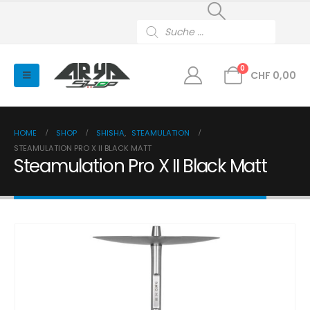
Products
search
0
CHF
0,00
HOME
SHOP
SHISHA
,
STEAMULATION
STEAMULATION PRO X II BLACK MATT
Steamulation Pro X II Black Matt