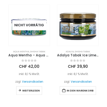
NICHT VORRÄTIG
AQUA MENTHA
,
SHISHA TABAK
ADALYA
,
SHISHA TABAK
Aqua Mentha – Aqua Melon 200g
Adalya Tabak Ice Lime on the Rocks 200g
0
out of 5
0
out of 5
CHF
42,00
CHF
39,90
inkl. 8,1 % MwSt.
inkl. 8,1 % MwSt.
zzgl.
Versandkosten
zzgl.
Versandkosten
WEITERLESEN
IN DEN WARENKORB