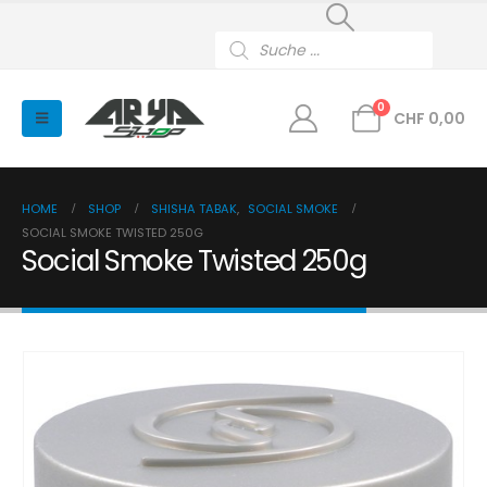
Products
search
0
CHF
0,00
HOME
SHOP
SHISHA TABAK
,
SOCIAL SMOKE
SOCIAL SMOKE TWISTED 250G
Social Smoke Twisted 250g