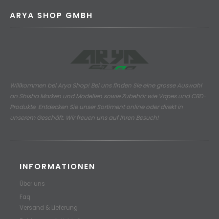
ARYA SHOP GMBH
Willkommen bei Arya Shop! Bei uns finden Sie eine grosse Auswahl
an
Shisha Marken und Modellen sowie Zubehör wie Vapes und CBD-
Produkte.
Entdecken Sie unser Sortiment online oder direkt in
unserem Geschäft. Wir freuen uns auf Ihren Besuch!
INFORMATIONEN
Über uns
Faq
Versand & Lieferung